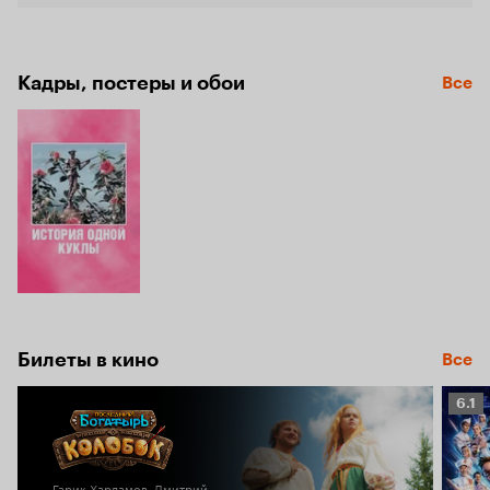
6.1
Кадры, постеры и обои
Все
Билеты в кино
Все
Рейт
6.1
Кино
6.1
Гарик Харламов, Дмитрий