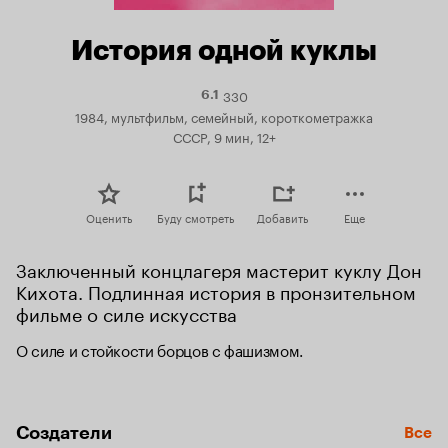
История одной куклы
330
Рейтинг
6.1
Кинопоиска
1984, мультфильм, семейный, короткометражка
6.1
СССР, 9 мин, 12+
Оценить
Буду смотреть
Добавить
Еще
Заключенный концлагеря мастерит куклу Дон 
Кихота. Подлинная история в пронзительном 
фильме о силе искусства
О силе и стойкости борцов с фашизмом.
Создатели
Все