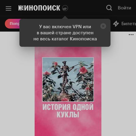
Войти
Онлайн-кинотеатр
Билет
Попробовать Плюс
У вас включен VPN или
в вашей стране доступен
не весь каталог Кинопоиска