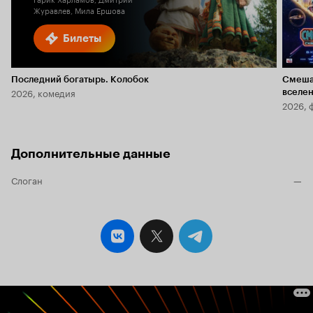
Журавлев, Мила Ершова
Билеты
Последний богатырь. Колобок
Смеша
2026, комедия
вселе
2026, 
Дополнительные данные
Слоган
—