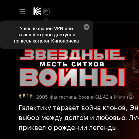
У вас включен VPN или
в вашей стране доступен
не весь каталог Кинопоиска
2005, фантастика, боевик
США
2 ч 14 мин
12+
8 1
Рейтинг
8
Галактику терзает война клонов, Э
1,
выбор между долгом и любовью. Л
ТОП
250
приквел о рождении легенды