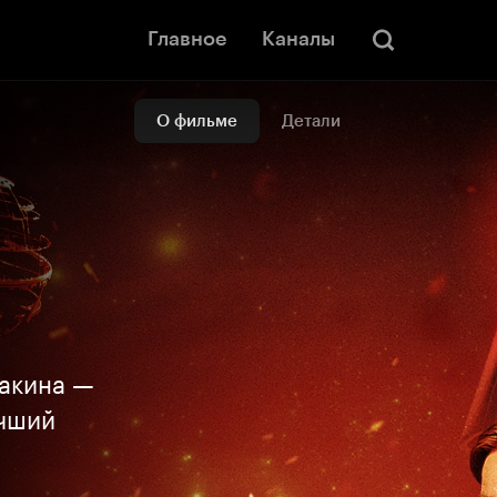
Главное
Каналы
О фильме
Детали
накина —
учший