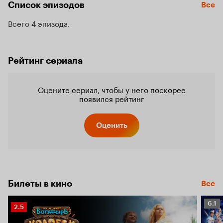
Список эпизодов
Все
Всего 4 эпизода
Рейтинг сериала
Оцените сериал, чтобы у него поскорее
появился рейтинг
Оценить
Билеты в кино
Все
Рейт
6.1
Рейтинг
2.5
Кино
Кинопоиска
6.1