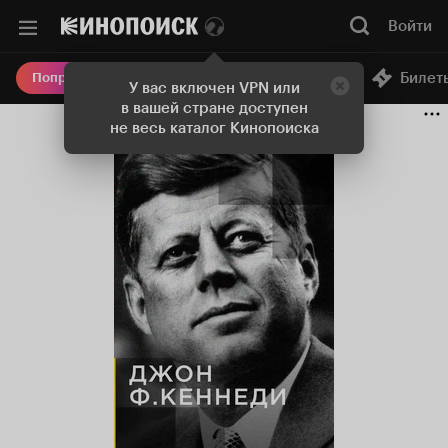
Войти
Онлайн-кинотеатр
Билет
Попробовать Плюс
У вас включен VPN или
в вашей стране доступен
не весь каталог Кинопоиска