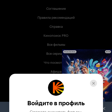
Соглашение
Правила рекомендаций
Справка
Кинопоиск PRO
Все фильмы
Все сериалы
РЕКЛАМА
Что посмотреть
Афиша
Музыка
Телепрограмма
Книги
Войдите в профиль
Служба поддержки
Сможете оценивать фильмы,
