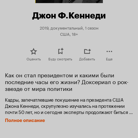
Джон Ф.Кеннеди
2019, документальный, 1 сезон
США, 18+
Оценить
Буду смотреть
Добавить
Еще
Как он стал президентом и какими были 
последние часы его жизни? Доксериал о рок-
звезде от мира политики
Кадры, запечатлевшие покушение на президента США 
Джона Кеннеди, скрупулезно изучались на протяжении 
почти 50 лет, но и сегодня эксперты продолжают биться 
над разрешением этой загадки века, восстанавливая кадр 
Полное описание
за кадром события того рокового дня.