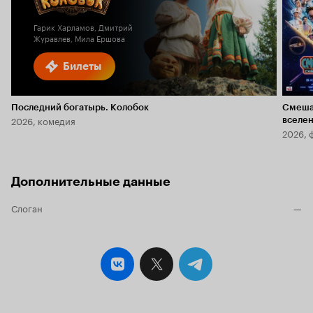
2.5
Гарик Харламов, Дмитрий
Журавлев, Мила Ершова
Билеты
Последний богатырь. Колобок
Смеша
2026, комедия
вселе
2026, 
Дополнительные данные
Слоган
—