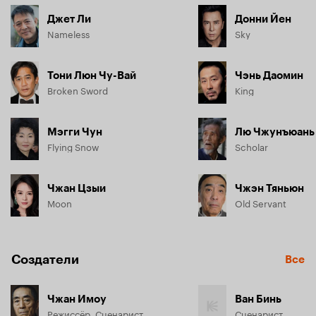
Джет Ли
Донни Йен
Nameless
Sky
Тони Люн Чу-Вай
Чэнь Даомин
Broken Sword
King
Мэгги Чун
Лю Чжунъюань
Flying Snow
Scholar
Чжан Цзыи
Чжэн Тяньюн
Moon
Old Servant
Создатели
Все
Чжан Имоу
Ван Бинь
Режиссёр, Сценарист
Сценарист