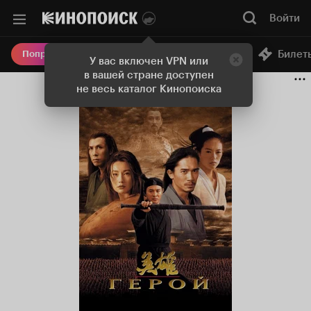
Войти
Онлайн-кинотеатр
Билет
Попробовать Плюс
У вас включен VPN или
в вашей стране доступен
не весь каталог Кинопоиска