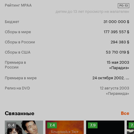
Рейтинг MPAA
есть, это был не физический поединок, а
PG-13
поединок разумов, поединок между силой
детям до 13 лет просмотр не желателен
воли двух героев. А главная мысль фильма была
Бюджет
сказана в самом конце устами императора:
31 000 000 $
«Самый главный идеал Воина – это
Сборы в мире
177 395 557 $
отсутствие меча и в руке, и в сердце. Тогда
Воин обретает согласие со всем миром. Он
Сборы в России
294 383 $
клянется более не убивать, а нести мир
Сборы в США
53 710 019 $
человечеству».
Премьера в
15 мая 2003
России
«Парадиз»
Премьера в мире
24 октября 2002
,
...
Релиз на DVD
12 августа 2003
«Пирамида»
Связанные
Все
Рейтинг
Рейтинг
Рейтинг
Р
6.4
7.4
7.9
7
Кинопоиска
Кинопоиска
Кинопоиска
К