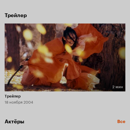
Летящий Снег и Небо. Их противник обозначен 
как Безымянный, он хочет защитить императора 
и рассказывает ему о своих поединках с убийцами.
Трейлер
2 мин
Длительность 2 мин
Трейлер
18 ноября 2004
Актёры
Все