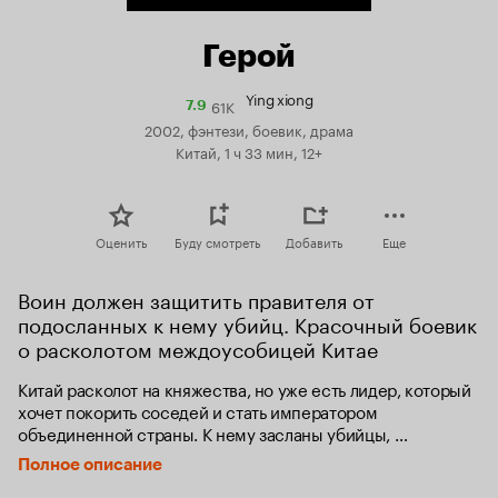
Герой
Ying xiong
61K
Рейтинг
7.9
Кинопоиска
2002, фэнтези, боевик, драма
7.9
Китай, 1 ч 33 мин, 12+
Оценить
Буду смотреть
Добавить
Еще
Воин должен защитить правителя от 
подосланных к нему убийц. Красочный боевик 
о расколотом междоусобицей Китае
Китай расколот на княжества, но уже есть лидер, который 
хочет покорить соседей и стать императором 
объединенной страны. К нему засланы убийцы, 
безукоризненно владеющие боевыми искусствами 
Полное описание
и имеющие фольклорные имена — Сломанный Меч, 