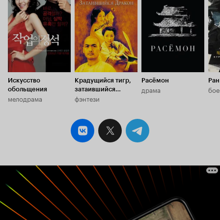
6.4
7.4
7.9
7.
Искусство
Крадущийся тигр,
Расёмон
Ран
драма
бое
обольщения
затаившийся
мелодрама
фэнтези
дракон