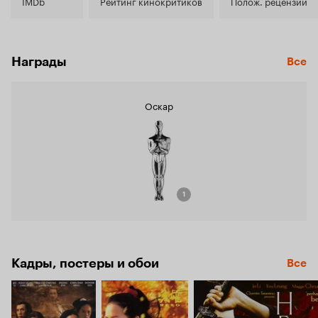
7.9
IMDb
Рейтинг кинокритиков
Полож. рецензии
Награды
Все
Оскар
1
Кадры, постеры и обои
Все