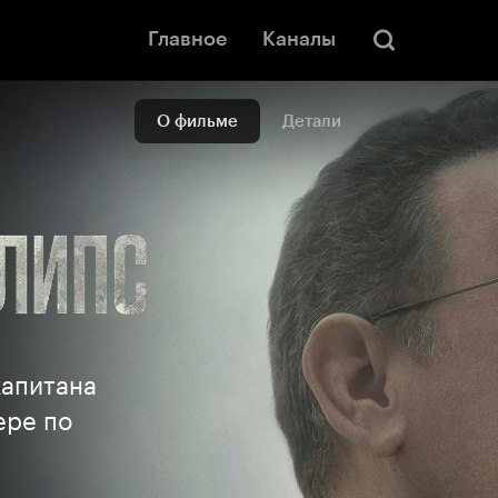
Главное
Каналы
О фильме
Детали
капитана
ере по