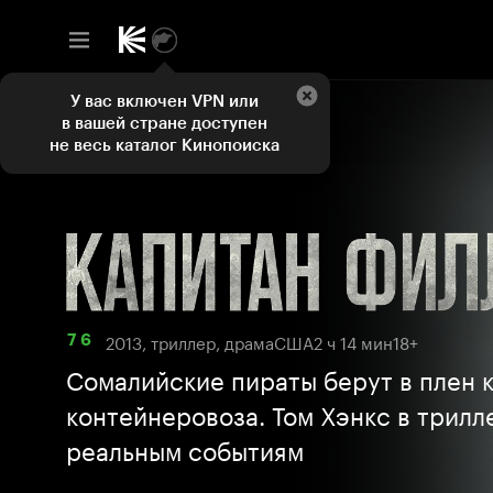
У вас включен VPN или
в вашей стране доступен
не весь каталог Кинопоиска
2013, триллер, драма
США
2 ч 14 мин
18+
7 6
Сомалийские пираты берут в плен 
контейнеровоза. Том Хэнкс в трилл
реальным событиям