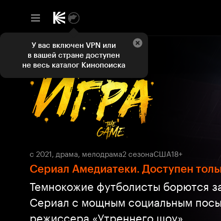
У вас включен VPN или
в вашей стране доступен
не весь каталог Кинопоиска
с 2021, драма, мелодрама
2 сезона
США
18+
Сериал Амедиатеки. Доступен тольк
Темнокожие футболисты борются за
Сериал с мощным социальным посы
режиссера «Утреннего шоу»