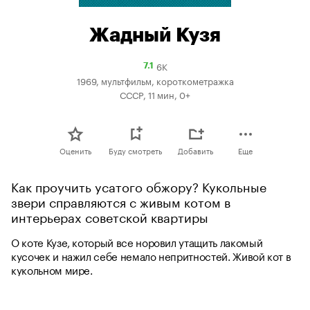
Жадный Кузя
6K
Рейтинг
7.1
Кинопоиска
1969, мультфильм, короткометражка
7.1
СССР, 11 мин, 0+
Оценить
Буду смотреть
Добавить
Еще
Как проучить усатого обжору? Кукольные 
звери справляются с живым котом в 
интерьерах советской квартиры
О коте Кузе, который все норовил утащить лакомый 
кусочек и нажил себе немало непритностей. Живой кот в 
кукольном мире.