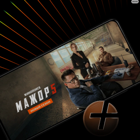
точно. Итог: «РОЖДЕСТВО НА ДВОИХ» -
неплохой ромком. Звёзд с неба не хватает, но
удивить по крайней мере пытается. В картине
хороший и в большинстве своём работающий
юмор; отличный саунд от Wham! и Джорджа
Майкла, что я повторяю уже блин десятый раз;
Эмилия Кларк, которая пытается отыграть
яркую комедийную роль; ну и, естественно,
интересный сюжет вместе с концепцией. Но
есть и проблемы. Например, в произносящих
диалогах, недоведении линий героев и их
целей до конца, а также прочие сюжетные
дыры. Но всё же большинство картине можно
простить, т к в целом она справляется со своей
функцией и является неплохим
представителем своего жанра. Даже при всех
недостатках. Серьезно, я о них «забыл» сразу
же после кульминации в третьем акте. Если вы
заинтересовались фильмом, то можете сходить.
У меня лично разочарования никакого не
было. Промо вполне достоверно представляют
всю картину. И да... Идеальный вариант для
просмотра в компании с девушкой. 7 из 10