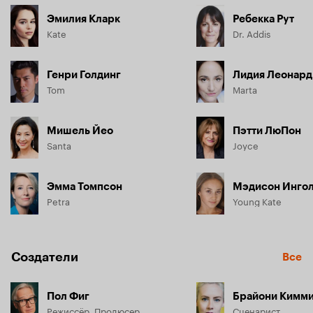
Эмилия Кларк
Ребекка Рут
Kate
Dr. Addis
Генри Голдинг
Лидия Леонард
Tom
Marta
Мишель Йео
Пэтти ЛюПон
Santa
Joyce
Эмма Томпсон
Мэдисон Инго
Petra
Young Kate
Создатели
Все
Пол Фиг
Брайони Кимм
Режиссёр, Продюсер
Сценарист