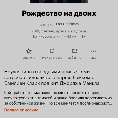
Рождество на двоих
Last Christmas
122K
Рейтинг
6.9
Кинопоиска
2019, фэнтези, драма, мелодрама
6.9
Великобритания, 1 ч 43 мин, 18+
Оценить
Буду смотреть
Добавить
Еще
Неудачница с вредными привычками 
встречает идеального парня. Ромком с 
Эмилией Кларк под хит Джорджа Майкла
Кейт работает в магазине рождественских товаров, 
злоупотребляет выпивкой и давно бросила переживать из-
за собственной жизни. Но всё меняется после знакомства 
с милым и очаровательным Томом.
Полное описание