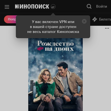
Войти
Онлайн-кинотеатр
Билет
Попробовать Плюс
У вас включен VPN или
в вашей стране доступен
не весь каталог Кинопоиска