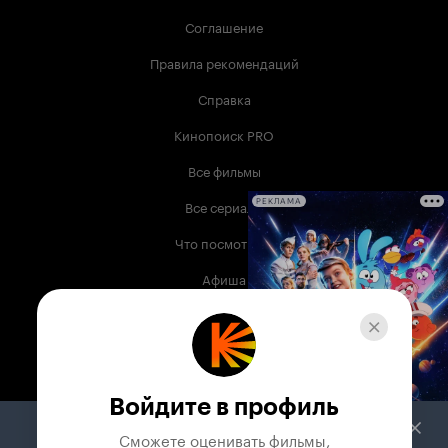
Соглашение
Правила рекомендаций
Справка
Кинопоиск PRO
Все фильмы
Все сериалы
РЕКЛАМА
Что посмотреть
Афиша
Музыка
Телепрограмма
Книги
Войдите в профиль
Служба поддержки
Сможете оценивать фильмы,
