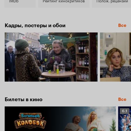
6.9
IMDb
Рейтинг кинокритиков
Полож. рецензии
Кадры, постеры и обои
Все
Билеты в кино
Все
Рейт
6.1
Кино
6.1