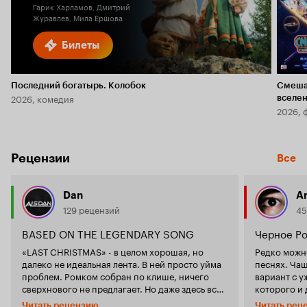
Гарик Харламов, Дмитрий
Журавлев, Мила Ершова
Билеты
Последний богатырь. Колобок
Смеша
2026, комедия
вселе
2026, 
Рецензии
Все
Dan
An
129 рецензий
45
BASED ON THE LEGENDARY SONG
Черное Р
«LAST CHRISTMAS» - в целом хорошая, но
Редко можн
далеко не идеальная лента. В ней просто уйма
песнях. Ча
проблем. Ромком собран по клише, ничего
вариант с у
сверхнового не предлагает. Но даже здесь всю
которого и 
вторичность пытаются каким-то образом
'Рождеством
Читать рецензию
Читать рец