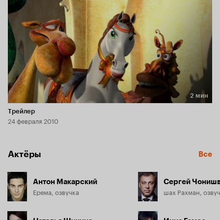
2 мин
Длительность 2 мин
Трейлер
24 февраля 2010
Актёры
Все
Антон Макарский
Сергей Чониш
Ерема, озвучка
шах Рахман, озву