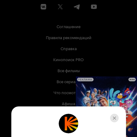
Соглашение
Правила рекомендаций
Справка
Кинопоиск PRO
Все фильмы
Все сериалы
РЕКЛАМА
Что посмотреть
Афиша
Музыка
Телепрограмма
Книги