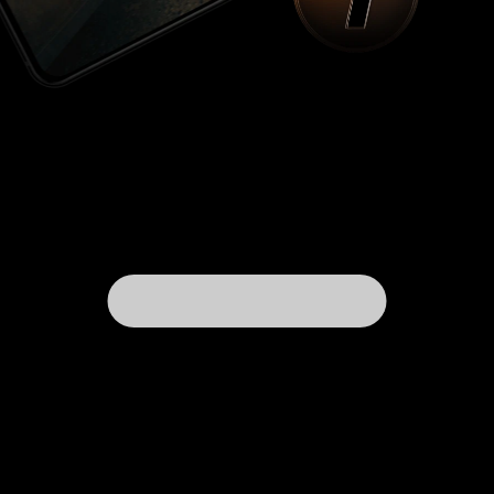
Русь, настолько напичкан различным мусором,
а именно: летательные аппараты, рыцари какие
– то, волшебство… Я считаю, что если уж делать
подобные проекты, то они должны быть
направлены в первую очередь на то, чтобы
послужить детям неким учебником истории, в
котором будут историчные персонажи,
реально существовавшие на Руси люди, цари,
историчные события… Вместо этого мы имеем
фэнтезийную бредятину, сделанную с
оглядкой на американскую мультипликацию.
Это, наверное, худший мультфильм, который я
вообще смотрел. Но, надо же было посмотреть,
каким будет первый российский
анимационный мультфильм. Лучше бы я этого
не делал. 1 из 10