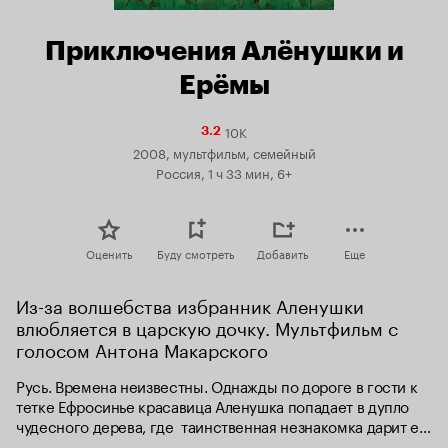
Приключения Алёнушки и
Ерёмы
10K
Рейтинг
3.2
Кинопоиска
2008, мультфильм, семейный
3.2
Россия, 1 ч 33 мин, 6+
Оценить
Буду смотреть
Добавить
Еще
Из-за волшебства избранник Аленушки 
влюбляется в царскую дочку. Мультфильм с 
голосом Антона Макарского
Русь. Времена неизвестны. Однажды по дороге в гости к 
тетке Ефросинье красавица Аленушка попадает в дупло 
чудесного дерева, где  таинственная незнакомка дарит ей 
волшебные яблоки. Не зная их магической силы, Алена 