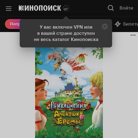
Войти
Онлайн-кинотеатр
Билет
Попробовать Плюс
У вас включен VPN или
в вашей стране доступен
не весь каталог Кинопоиска