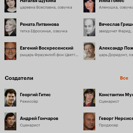
Наталья Щукина
Инна Гомес
царевна Всеславна, озвучка
Аленушка, озвучк
Рената Литвинова
Вячеслав Гриш
тетка Ефросинья, озвучка
звездочет Фарид,
Евгений Воскресенский
Александр По
рыцарь Фрауэнлоб фон Цветтер, озвучка
царь Доридонт, о
Создатели
Все
Георгий Гитис
Константин Му
Режиссёр
Сценарист
Андрей Гончаров
Геворг Нерсис
Сценарист
Продюсер