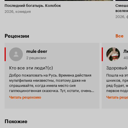
Последний богатырь. Колобок
Смеша
2026, комедия
вселе
2026, 
Рецензии
Все
mule deer
Л
2 рецензии
40
Кто все эти люди?(с)
Здоровый
Добро пожаловать на Русь. Времена действия
Пошла на эт
мультфильма неизвестны, поэтому даже не
шников, пр
спрашивайте, когда имела место сия
ряд будет, м
галлюциногенная сказочка. Тут, кстати, очень
первое под
милый сюжет, который наверняка поможет вам
индустрии. 
Читать рецензию
Читать рец
самим определить время действия картины.
Волосы, как
Значит так. Красавица Алёнушка спешит в
непонятные
гости к своей тёте Ефросинье и попадает в
дерганные 
дупло чудесного дерева(!), где незнакомая
смотрела ка
особа дарит ей волшебные яблоки. Алёнушка,
казалось та
Похожие
конечно же, относит их в терем царя
достижением