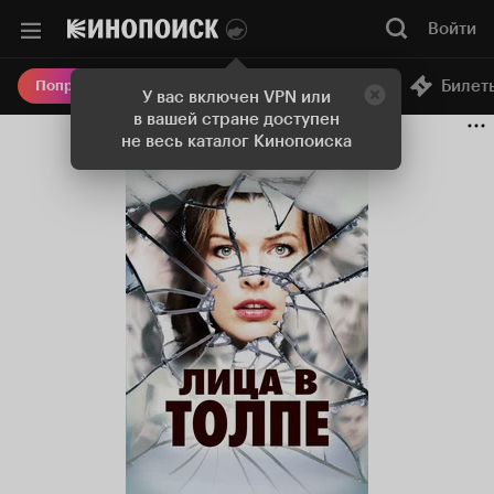
Войти
Онлайн-кинотеатр
Билет
Попробовать Плюс
У вас включен VPN или
в вашей стране доступен
не весь каталог Кинопоиска