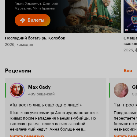
Гарик Харламов, Дмитрий
Журавлев, Мила Ершова
Билеты
Последний богатырь. Колобок
Смеша
2026, комедия
вселе
2026, 
Рецензии
Все
Max Cady
Gi
489 рецензий
30
«Ты всего лишь ещё одно лицо!»
'Ты- прост
Школьная учительница Анна чудом остается в
Представьте
живых после нападения маньяка-убийцы. Но
перестаете 
тяжелая травма головы влечет за собой
больше не м
неизлечимый недуг: Анна больше не в
незнакомки 
состоянии запоминать лица людей, и
толпе. Имен
Читать рецензию
Читать рец