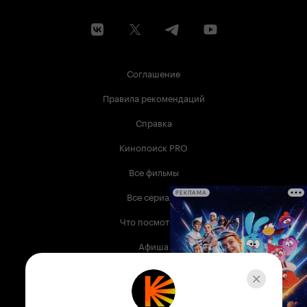
Соглашение
Правила рекомендаций
Справка
Кинопоиск PRO
Все фильмы
Все сериалы
РЕКЛАМА
Что посмотреть
Афиша
Музыка
Телепрограмма