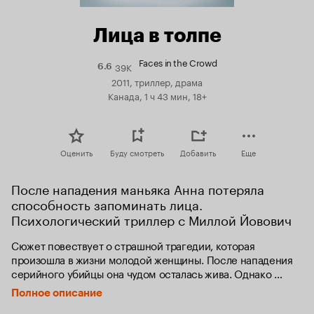
Лица в толпе
Faces in the Crowd
39K
Рейтинг
6.6
Кинопоиска
2011, триллер, драма
6.6
Канада, 1 ч 43 мин, 18+
Оценить
Буду смотреть
Добавить
Еще
После нападения маньяка Анна потеряла 
способность запоминать лица. 
Психологический триллер с Миллой Йовович
Сюжет повествует о страшной трагедии, которая 
произошла в жизни молодой женщины. После нападения 
серийного убийцы она чудом осталась жива. Однако 
сложная травма головы сделала её фактически 
Полное описание
беспомощной. Она совсем не запоминает лица людей, и 