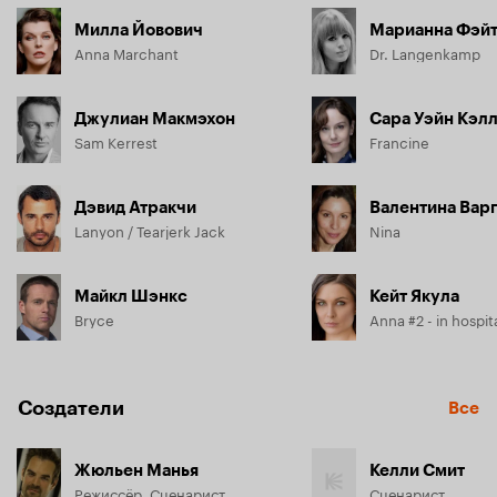
Милла Йовович
Марианна Фэй
Anna Marchant
Dr. Langenkamp
Джулиан Макмэхон
Сара Уэйн Кэл
Sam Kerrest
Francine
Дэвид Атракчи
Валентина Вар
Lanyon / Tearjerk Jack
Nina
Майкл Шэнкс
Кейт Якула
Bryce
Anna #2 - in hospit
Создатели
Все
Жюльен Манья
Келли Смит
Режиссёр, Сценарист
Сценарист