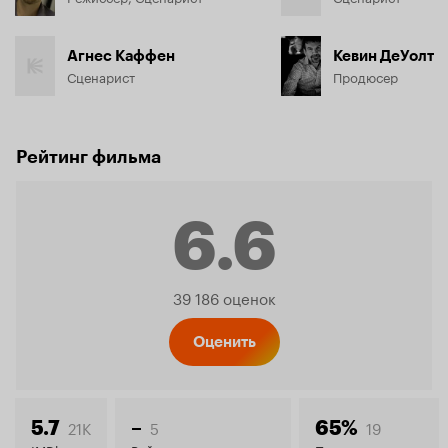
Агнес Каффен
Кевин ДеУолт
Сценарист
Продюсер
Рейтинг фильма
6.6
Рейтинг
39 186 оценок
Кинопо
Оценить
21K
5
19
5.7
–
65%