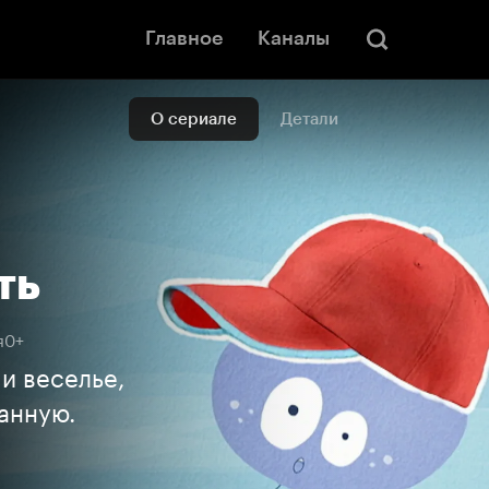
Главное
Каналы
О сериале
Детали
ть
я
0+
и веселье,
ванную.