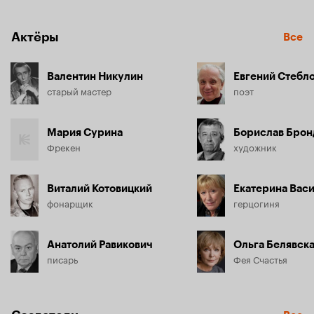
Но других людей, к которым по ходу сюжета попадали 
калоши, исполнение желаний счастливыми не сделало из-
Актёры
Все
за лени, черствости и озлобленности их сердец.
Валентин Никулин
Евгений Стебл
старый мастер
поэт
Мария Сурина
Борислав Брон
Фрекен
художник
Виталий Котовицкий
Екатерина Вас
фонарщик
герцогиня
Анатолий Равикович
Ольга Белявск
писарь
Фея Счастья