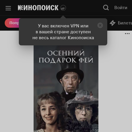
Войти
Онлайн-кинотеатр
Билет
Попробовать Плюс
У вас включен VPN или
в вашей стране доступен
не весь каталог Кинопоиска