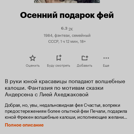
Осенний подарок фей
2K
Рейтинг
6.3
Кинопоиска
1984, фэнтези, семейный
6.3
СССР, 1 ч 12 мин, 18+
Оценить
Буду смотреть
Добавить
Еще
В руки юной красавицы попадают волшебные 
калоши. Фантазия по мотивам сказки 
Андерсена с Лией Ахеджаковой
Добрая, но, увы, недальновидная фея Счастья, вопреки 
предостережениям более опытной феи Печали, подарила 
юной Фрекен волшебные калоши, исполняющие желания. 
Счастье пришло к юной Фрекен и ее друзьям — они 
Полное описание
обрели себя в любимом деле.
