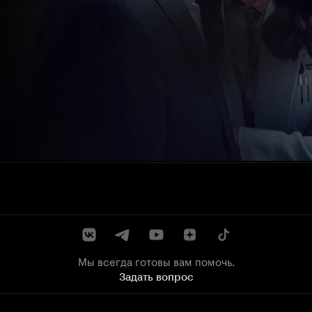
Мы всегда готовы вам помочь.
Задать вопрос