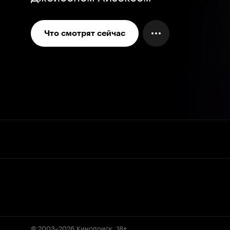
Что смотрят сейчас
© 2003–2026
Кинопоиск
.
18+