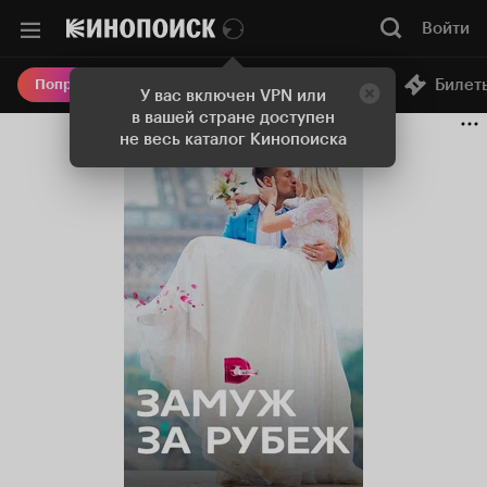
Войти
Онлайн-кинотеатр
Билет
Попробовать Плюс
У вас включен VPN или
в вашей стране доступен
не весь каталог Кинопоиска