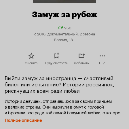
Замуж за рубеж
950
Рейтинг
7.9
Кинопоиска
с 2016, документальный, 2 сезона
7.9
Россия, 18+
Оценить
Буду смотреть
Добавить
Еще
Выйти замуж за иностранца — счастливый 
билет или испытание? Истории россиянок, 
рискнувших всем ради любви
Истории девушек, отправившихся за своим принцем 
в далекие страны. Они нырнули в омут с головой 
и бросили все ради той самой безумной любви, о которой 
рассказывают в фильмах. Что ждало их за пределами 
Полное описание
родного государства? Какие обычаи и традиции новой 