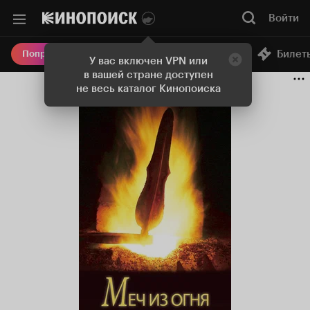
Войти
Онлайн-кинотеатр
Билет
Попробовать Плюс
У вас включен VPN или
в вашей стране доступен
не весь каталог Кинопоиска