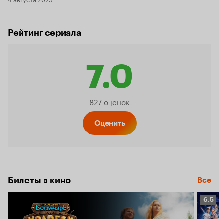
Рейтинг сериала
7.0
Рейтинг
827 оценок
Кинопо
Оценить
7.0
Билеты в кино
Все
Рейт
6.5
Кино
6.5