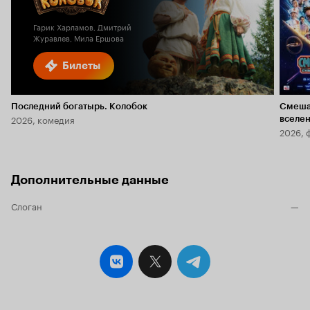
Гарик Харламов, Дмитрий
Журавлев, Мила Ершова
Билеты
Последний богатырь. Колобок
Смеша
2026, комедия
вселе
2026, 
Дополнительные данные
Слоган
—