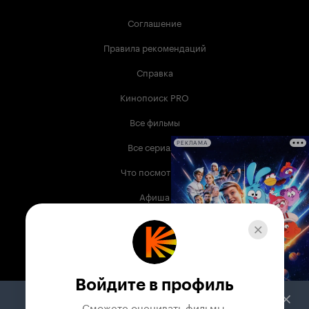
Соглашение
Правила рекомендаций
Справка
Кинопоиск PRO
Все фильмы
Все сериалы
РЕКЛАМА
Что посмотреть
Афиша
Музыка
Телепрограмма
Книги
Войдите в профиль
Служба поддержки
Сможете оценивать фильмы,
