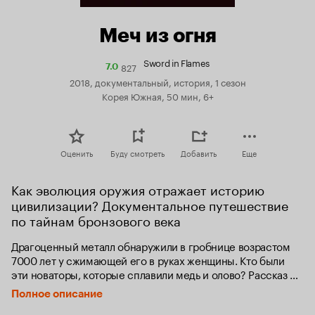
Меч из огня
Sword in Flames
827
Рейтинг
7.0
Кинопоиска
2018, документальный, история, 1 сезон
7.0
Корея Южная, 50 мин, 6+
Оценить
Буду смотреть
Добавить
Еще
Как эволюция оружия отражает историю 
цивилизации? Документальное путешествие 
по тайнам бронзового века
Драгоценный металл обнаружили в гробнице возрастом 
7000 лет у сжимающей его в руках женщины. Кто были 
эти новаторы, которые сплавили медь и олово? Рассказ 
начинается с рождения первого бронзового меча, 
Полное описание
продолжается 2000-летним путешествием с запада 