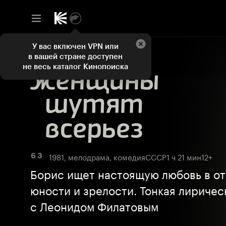
У вас включен VPN или
в вашей стране доступен
не весь каталог Кинопоиска
1981, мелодрама, комедия
СССР
1 ч 21 мин
12+
6 3
Борис ищет настоящую любовь в от
юности и зрелости. Тонкая лиричес
с Леонидом Филатовым