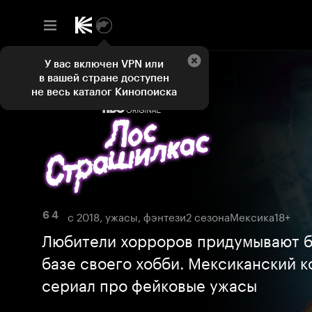
У вас включен VPN или
в вашей стране доступен
не весь каталог Кинопоиска
с 2018, ужасы, фэнтези
2 сезона
Мексика
18+
6 4
Любители хорроров придумывают б
базе своего хобби. Мексиканский 
сериал про фейковые ужасы