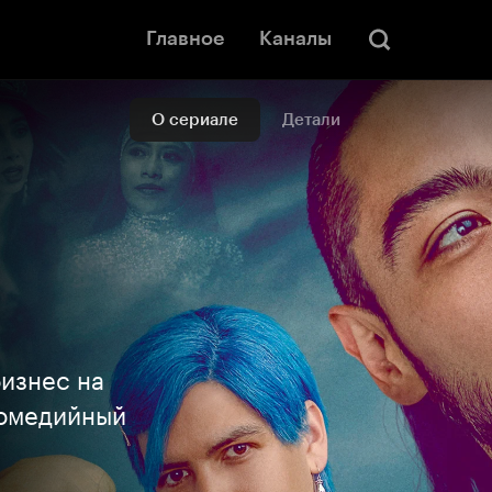
Главное
Каналы
О сериале
Детали
изнес на
комедийный