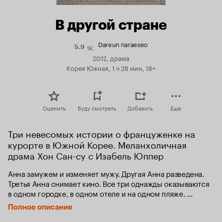
В другой стране
Dareun naraeseo
1K
Рейтинг
5.9
Кинопоиска
2012, драма
5.9
Корея Южная, 1 ч 28 мин, 18+
Оценить
Буду смотреть
Добавить
Еще
Три невесомых истории о француженке на 
курорте в Южной Корее. Меланхоличная 
драма Хон Сан-су с Изабель Юппер
Анна замужем и изменяет мужу. Другая Анна разведена. 
Третья Анна снимает кино. Все три однажды оказываются 
в одном городке, в одном отеле и на одном пляже. 
Встречаются с одними и теми же людьми, говорят одни и 
Полное описание
те же слова, попадают в похожие ситуации.