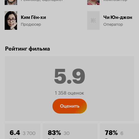
Ким Гён-хи
Чи Юн-джон
Продюсер
Оператор
Рейтинг фильма
5.9
Рейтинг
1 358 оценок
Кинопо
Оценить
3 700
30
6
6.4
83%
78%