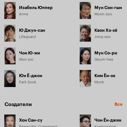
Изабель Юппер
Мун Сон-гын
Anne
Moon-soo
Ю Джун-сан
Квон Хэ-хё
Lifeguard
Jong-soo
Чон Ю-ми
Мун Со-ри
Won-joo
Geum-hee
Юн Ё-джон
Ким Ён-ок
Park Sook
Monk
Создатели
Все
Хон Сан-су
Чон Ён-джин
Режиссёр, Сценарист
Композитор