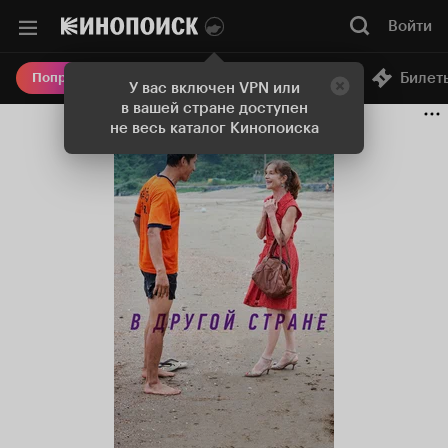
Войти
Онлайн-кинотеатр
Билет
Попробовать Плюс
У вас включен VPN или
в вашей стране доступен
не весь каталог Кинопоиска