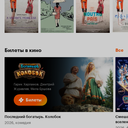
Билеты в кино
Все
Гарик Харламов, Дмитрий
Журавлев, Мила Ершова
Билеты
Последний богатырь. Колобок
Смеша
2026, комедия
вселе
2026, 