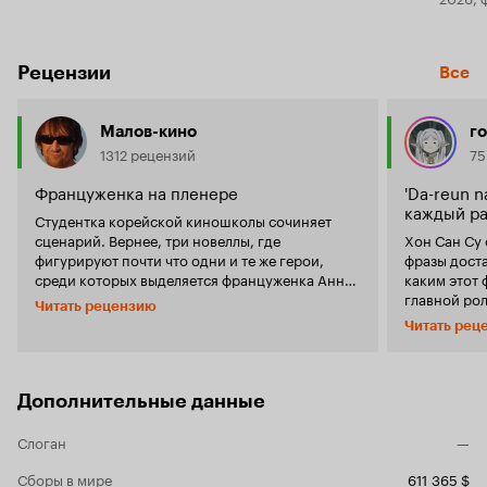
Рецензии
Все
Малов-кино
г
1312 рецензий
75
Француженка на пленере
'Da-reun n
каждый ра
Студентка корейской киношколы сочиняет
сценарий. Вернее, три новеллы, где
Хон Сан Су 
фигурируют почти что одни и те же герои,
фразы доста
среди которых выделяется француженка Анна,
каким этот ф
всякий раз помещаемая авторами в похожие,
главной рол
Читать рецензию
но все же разные предлагаемые
Юппер, ниче
Читать рец
обстоятельства. Не сказать, чтоб уж совсем
простым, н
различные, но для любителей
сюжетам, т
минималистского кино, наверняка,
персонажам
отличающиеся друг от друга. По большому
Некая моло
Дополнительные данные
счёту, кореец Хон Сан-су снял очень даже
называют м
французское кино. Повод утверждать это даёт
это не важн
Слоган
—
не только Изабель Юппер, снявшаяся тут сразу
кровати и д
в трёх ролях, но и совершенно неуловимая
сочинять и
Сборы в мире
611 365 $