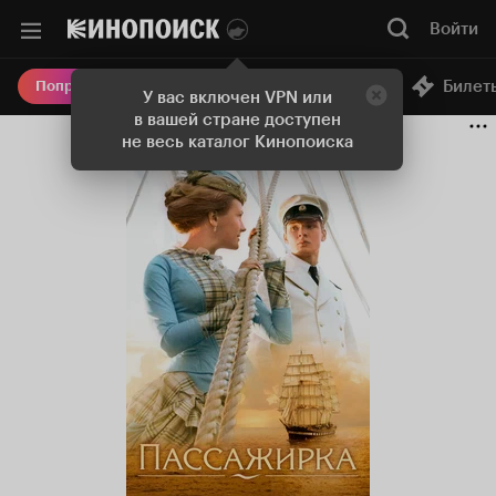
Войти
Онлайн-кинотеатр
Билет
Попробовать Плюс
У вас включен VPN или
в вашей стране доступен
не весь каталог Кинопоиска