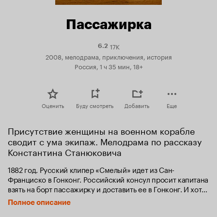
Пассажирка
17K
Рейтинг
6.2
Кинопоиска
2008, мелодрама, приключения, история
6.2
Россия, 1 ч 35 мин, 18+
Оценить
Буду смотреть
Добавить
Еще
Присутствие женщины на военном корабле 
сводит с ума экипаж. Мелодрама по рассказу 
Константина Станюковича
1882 год. Русский клипер «Смелый» идет из Сан-
Франциско в Гонконг. Российский консул просит капитана 
взять на борт пассажирку и доставить ее в Гонконг. И хотя, 
согласно известному поверью, «женщина на корабле - к 
Полное описание
беде», пассажирку принимают с почестями, а капитан 