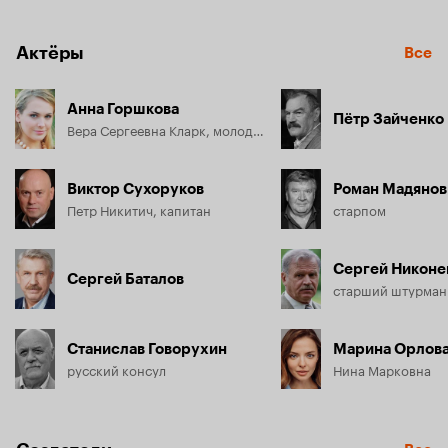
даже уступает ей свою каюту. Плавание действительно 
окажется не простым. Красота и скромность пассажирки 
не оставят равнодушным ни одного офицера на судне 
Актёры
Все
(вплоть до капитана) и приведут к серьезной ссоре двух 
молодых мичманов...
Анна Горшкова
Пётр Зайченко
Вера Сергеевна Кларк, молодая вдова
Виктор Сухоруков
Роман Мадянов
Петр Никитич, капитан
старпом
Сергей Никоне
Сергей Баталов
старший штурман
Станислав Говорухин
Марина Орлов
русский консул
Нина Марковна