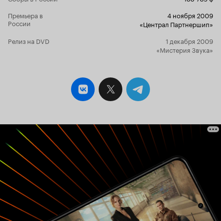
чего получается, что актеры как то не
доигрывают, хотя это и не так. Единственными
Премьера в
4 ноября 2009
цельными персонажами получились герои
России
«Централ Партнершип»
Башарова и Пеговой, в результате они и
смотрелись лучше всех, ибо характеры были
Релиз на DVD
1 декабря 2009
показаны в отличие от остальных героев. У
«Мистерия Звука»
главной героини же достоинство было по сути
одно – симпатичная внешность и декольте.
Любовная линия в ее изображении это кукла,
позволяющая себя любить без эмоций. В
результате осталось разочарование от
просмотра, режиссер, на фильмах которого я
вырос, снял настолько лубочную ленту о
низменных страстях, до безобразия исказив
первоисточник, что слов нет. Даже морская
составляющая фильма не смогла порадовать,
ибо статичные съемки корабля вдохновения не
вызвали, а вкупе с историческими ляпами
приобрели негативный окрас. Если бы фильм
снимал кто то другой, наверное не принял бы
так близко к сердцу, но от Говорухина не
ожидал. 2 из 10