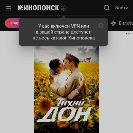
Войти
Онлайн-кинотеатр
Билет
Попробовать Плюс
У вас включен VPN или
в вашей стране доступен
не весь каталог Кинопоиска