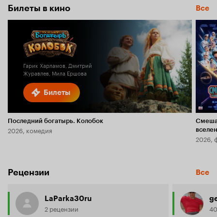
Билеты в кино
Все
Гарик Харламов, Дмитрий
Журавлев, Мила Ершова
Билеты
Последний богатырь. Колобок
Смеша
2026, комедия
вселе
2026, 
Рецензии
Все
LaParka30ru
g
2 рецензии
40