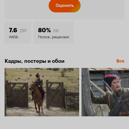
Кинопо
Оценить
8.2
297
56
7.6
80%
IMDb
Полож. рецензии
Кадры, постеры и обои
Все