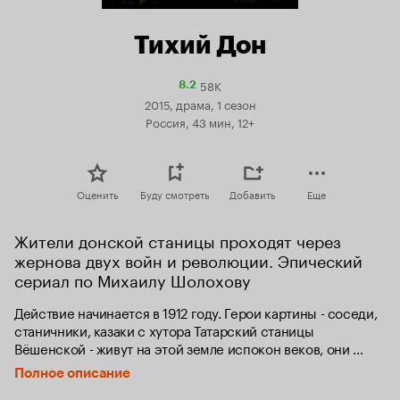
Тихий Дон
58K
Рейтинг
8.2
Кинопоиска
2015, драма, 1 сезон
8.2
Россия, 43 мин, 12+
Оценить
Буду смотреть
Добавить
Еще
Жители донской станицы проходят через 
жернова двух войн и революции. Эпический 
сериал по Михаилу Шолохову
Действие начинается в 1912 году. Герои картины - соседи, 
станичники, казаки с хутора Татарский станицы 
Вёшенской - живут на этой земле испокон веков, они 
связаны родством, дружбой, любовью, общим трудом и 
Полное описание
военной службой. Но этот прочный и самодостаточный 