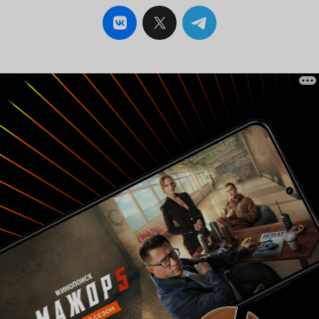
сами в рванине по гостям ходите и из луж
пьете? По поводу чистой формы солдат и тд:
тоже все очень натурально и хорошо,
единственное, что мало. А те, кто думает, что
если солдаты, так они обязательно должны в
грязи сидеть да сухари жевать, извините, тоже
ничего не знаете, если бы все так воевали, как
вы себе представляете, то еще до линии
фронта от блох, тифа и дизентерии бы
передохли, ну некомe бы воевать было.