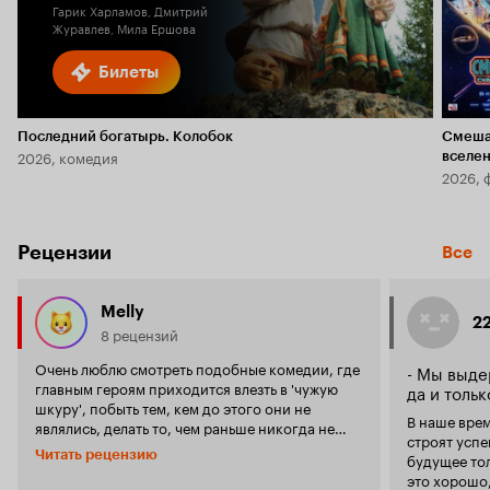
Гарик Харламов, Дмитрий
Журавлев, Мила Ершова
Билеты
Последний богатырь. Колобок
Смеша
2026, комедия
вселе
2026, 
Рецензии
Все
Melly
2
8 рецензий
Очень люблю смотреть подобные комедии, где
- Мы выде
главным героям приходится влезть в 'чужую
да и тольк
шкуру', побыть тем, кем до этого они не
В наше врем
являлись, делать то, чем раньше никогда не
строят усп
занимались. И в результате измениться, открыв
Читать рецензию
будущее тол
в себе новое. Но в остальном, картина является
это хорошо,
заурядной комедией. Милой, легкой, но