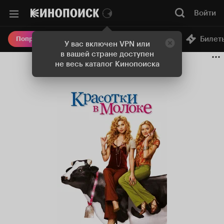
Войти
Онлайн-кинотеатр
Билет
Попробовать Плюс
У вас включен VPN или
в вашей стране доступен
не весь каталог Кинопоиска