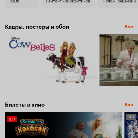
5.7
IMDb
Рейтинг кинокритиков
Полож. рецензии
Кадры, постеры и обои
Все
Билеты в кино
Все
Рейт
6.1
Рейтинг
2.3
Кино
Кинопоиска
6.1
2.3