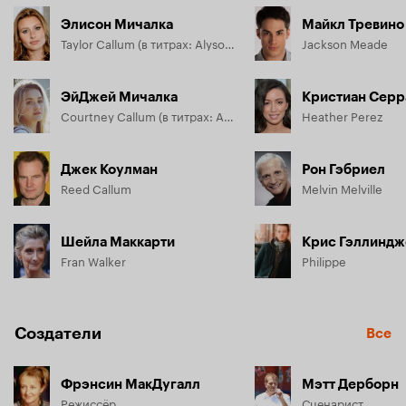
Элисон Мичалка
Майкл Тревино
Taylor Callum (в титрах: Alyson Michalka)
Jackson Meade
ЭйДжей Мичалка
Кристиан Серр
Courtney Callum (в титрах: Amanda Michalka)
Heather Perez
Джек Коулман
Рон Гэбриел
Reed Callum
Melvin Melville
Шейла Маккарти
Крис Гэллинд
Fran Walker
Philippe
Создатели
Все
Фрэнсин МакДугалл
Мэтт Дерборн
Режиссёр
Сценарист