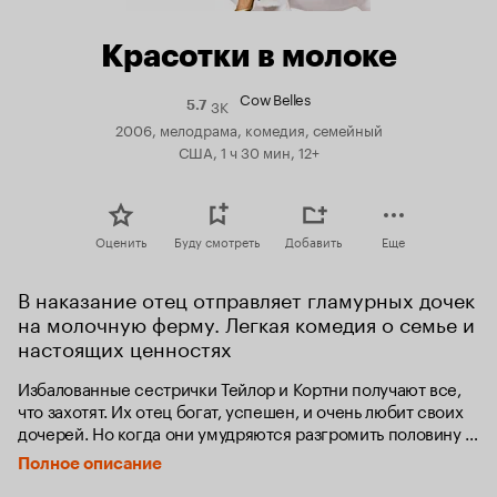
Красотки в молоке
Cow Belles
3K
Рейтинг
5.7
Кинопоиска
2006, мелодрама, комедия, семейный
5.7
США, 1 ч 30 мин, 12+
Оценить
Буду смотреть
Добавить
Еще
В наказание отец отправляет гламурных дочек 
на молочную ферму. Легкая комедия о семье и 
настоящих ценностях
Избалованные сестрички Тейлор и Кортни получают все, 
что захотят. Их отец богат, успешен, и очень любит своих 
дочерей. Но когда они умудряются разгромить половину 
дома, его терпению приходит конец. Он отправляет 
Полное описание
дочерей на свою ферму, в надежде, что работа научит их 