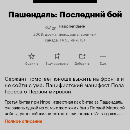
Пашендаль: Последний бой
Passchendaele
2K
Рейтинг
6.7
Кинопоиска
2008, драма, мелодрама, военный
6.7
Канада, 1 ч 55 мин, 18+
Оценить
Буду смотреть
Добавить
Еще
Сержант помогает юноше выжить на фронте и 
не сойти с ума. Пацифистский манифест Пола 
Гросса о Первой мировой
Третья битва при Ипре, известная как битва за Пашендаль, 
оказалась одной из самых жестоких битв Первой Мировой 
войны, унесшей жизни сотен тысяч солдат. Из-за дождя, 
продолжавшегося несколько месяцев, место боев 
Полное описание
превратилось в мешанину из воды и грязи, и множество 