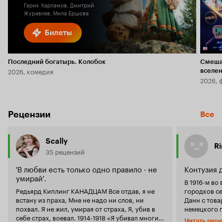
Гарик Харламов, Дмитрий
Журавлев, Мила Ершова
Билеты
Последний богатырь. Колобок
Смеша
2026, комедия
вселе
2026, 
Рецензии
Все
Scally
R
35 рецензий
'В любви есть только одно правило - не
Контузия 
умирай'.
В 1916-м во
Редьярд Киплинг КАНАДЦАМ Все отдав, я не
городков с
встану из праха, Мне не надо ни слов, ни
Данн с тов
похвал. Я не жил, умирая от страха, Я, убив в
немецкого п
себе страх, воевал. 1914-1918 «Я убивал многих
разбитой с
Читать рец