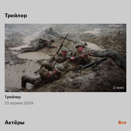
солдат просто утонуло в грязи прежде, чем было убито 
врагом...
Трейлер
2 мин
Длительность 2 мин
Трейлер
23 апреля 2009
Актёры
Все