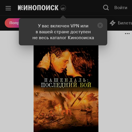
Войти
Онлайн-кинотеатр
Билет
Попробовать Плюс
У вас включен VPN или
в вашей стране доступен
не весь каталог Кинопоиска