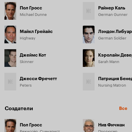
Пол Гросс
Райнер Каль
Michael Dunne
German Gunner
Майкл Грейайс
Лэндон Либуа
Highway
German Soldier
Джеймс Кот
Кэролайн Деве
Skinner
Sarah Mann
Джесси Фречетт
Патриция Бене
Peters
Nursing Matron
Создатели
Все
Пол Гросс
Нив Фичман
Режиссёр, Сценарист
Продюсер