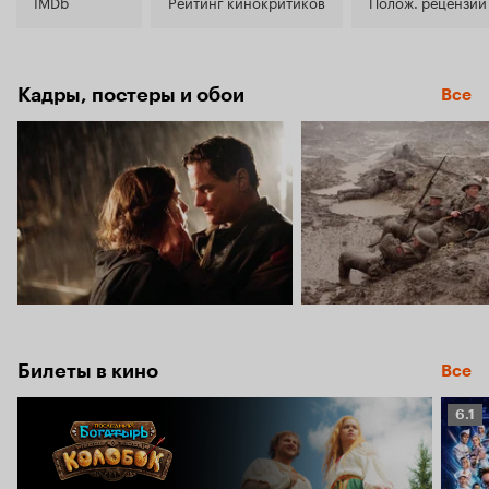
6.7
IMDb
Рейтинг кинокритиков
Полож. рецензии
Кадры, постеры и обои
Все
Билеты в кино
Все
Рейт
6.1
Кино
6.1