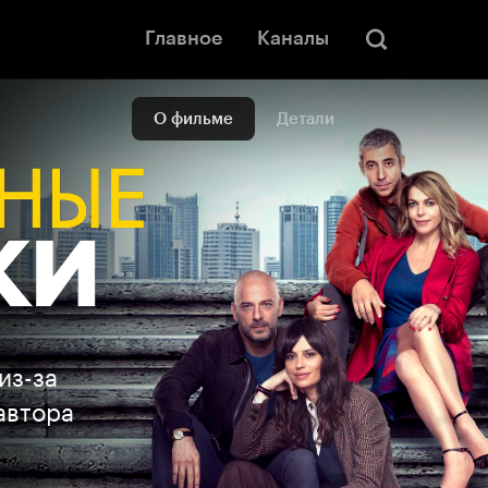
Главное
Каналы
О фильме
Детали
из-за
автора