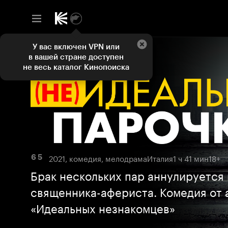
У вас включен VPN или
в вашей стране доступен
не весь каталог Кинопоиска
2021, комедия, мелодрама
Италия
1 ч 41 мин
18+
6 5
Брак нескольких пар аннулируется 
священника-афериста. Комедия от 
«Идеальных незнакомцев»