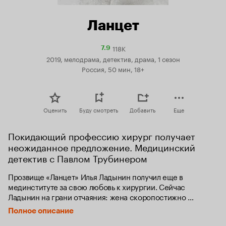
Ланцет
118K
Рейтинг
7.9
Кинопоиска
2019, мелодрама, детектив, драма, 1 сезон
7.9
Россия, 50 мин, 18+
Оценить
Буду смотреть
Добавить
Еще
Покидающий профессию хирург получает 
неожиданное предложение. Медицинский 
детектив с Павлом Трубинером
Прозвище «Ланцет» Илья Ладынин получил еще в 
мединституте за свою любовь к хирургии. Сейчас 
Ладынин на грани отчаяния: жена скоропостижно 
скончалась, сын винит его в смерти матери и переезжает 
Полное описание
к бабушке. Только работа могла бы «вылечить», но 