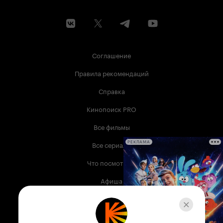
Соглашение
Правила рекомендаций
Справка
Кинопоиск PRO
Все фильмы
Все сериалы
РЕКЛАМА
Что посмотреть
Афиша
Музыка
Телепрограмма