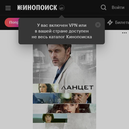
Войти
Онлайн-кинотеатр
Билет
Попробовать Плюс
У вас включен VPN или
в вашей стране доступен
не весь каталог Кинопоиска