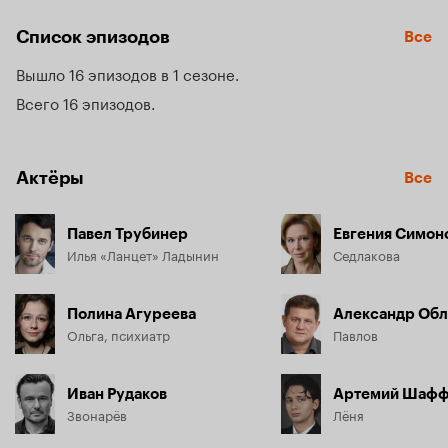
сбывается самый страшный кошмар любого хирурга — 
тремор. Ладынин теряет пациента и больше не может 
Список эпизодов
Все
оперировать. Он уже готов уйти из медицины, но получает 
неожиданное предложение – возглавить подразделение 
Вышло 16 эпизодов в 1 сезоне
больницы, занимающееся внутренними расследованиями. 
Илья решает, что новое назначение поможет разобраться в 
Всего 16 эпизодов
том, что пошло не так в лечении его жены, и соглашается...
Актёры
Все
Павел Трубинер
Евгения Симон
Илья «Ланцет» Ладынин
Седлакова
Полина Агуреева
Александр Обл
Ольга, психиатр
Павлов
Иван Рудаков
Артемий Шаф
Звонарёв
Лёня