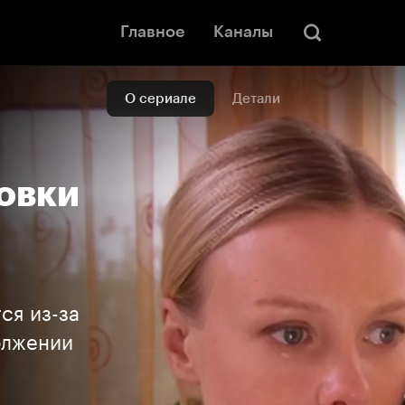
Главное
Каналы
О сериале
Детали
овки
ся из-за
олжении