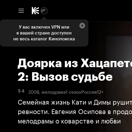
У вас включен VPN или
в вашей стране доступен
не весь каталог Кинопоиска
Доярка из Хацапет
2: Вызов судьбе
2008, мелодрама
1 сезон
Россия
12+
5 4
Семейная жизнь Кати и Димы рушит
ревности. Евгения Осипова в прод
мелодрамы о коварстве и любви