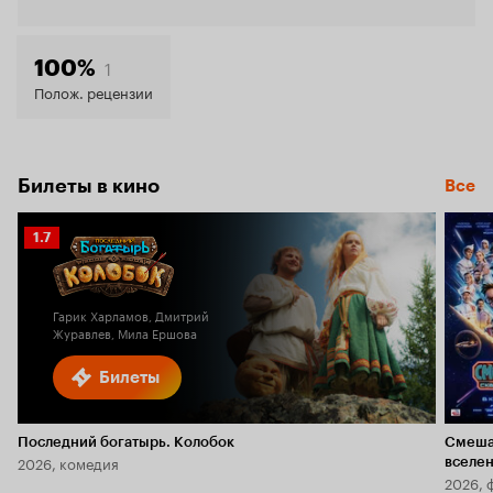
Кинопо
6.3
1
100%
Полож. рецензии
Билеты в кино
Все
Рейтинг
1.7
Кинопоиска
1.7
Гарик Харламов, Дмитрий
Журавлев, Мила Ершова
Билеты
Последний богатырь. Колобок
Смеша
2026, комедия
вселе
2026, 