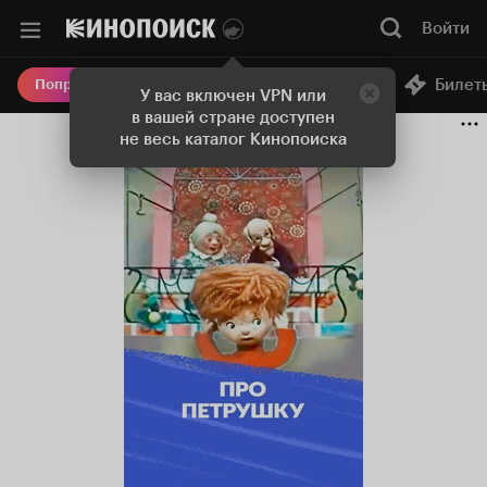
Войти
Онлайн-кинотеатр
Билет
Попробовать Плюс
У вас включен VPN или
в вашей стране доступен
не весь каталог Кинопоиска