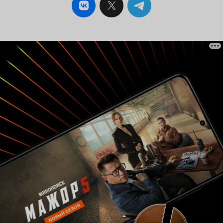
белые задники, н для пьесы такие условности
вполне простительны. Что ещё больше радует,
так это покадровая анимация, лишённая
всяких дёрганий. Всё-таки к 1973 году такую
технику нельзя было не освоить. Сюжет
полностью состоит
. Рыжий
из комичных сцен
паренёк Петрушка, не желая учиться в
музыкальной школе, убегает от родителей
(которые почему-то пожилые, будто дедушка с
бабушкой). По пути он разоряет двух
продавцов, похищает одежду одного
порядочного человека, и вообще устаивает на
улице шум и гам. Неудивительно, что за
сорванцом устремляется погоня из
возмущённых горожан. Наблюдая за их
реакцией (особенно смешат два бородатых
дворника), вы будете если не смеяться, то хотя
бы
. К слову, из
улыбаться, как чеширский кот
всех кукольных мультфильмов «Про Петрушку»,
пожалуй, самый забавный. Я не совсем
понимаю, имеет ли главный герой отношение к
русскому базарному персонажу, но как его
преемник здешний Петрушка очень даже
хорош. Как и мультфильм в целом.
7 из 10