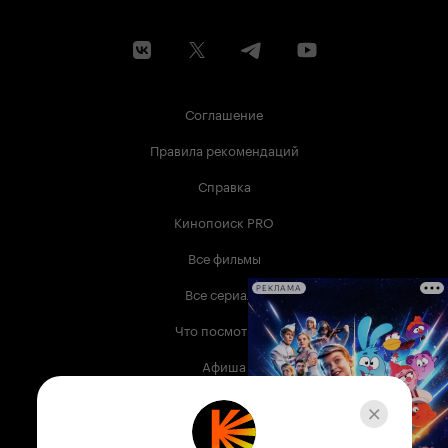
Соглашение
Правила рекомендаций
Справка
Кинопоиск PRO
Все фильмы
Все сериалы
РЕКЛАМА
Что посмотреть
Афиша
Музыка
Телепрограмма