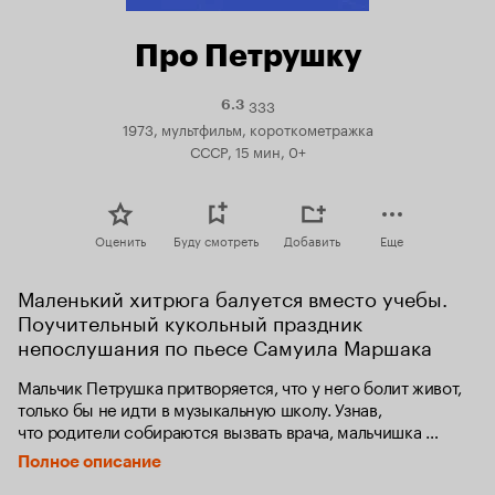
Про Петрушку
333
Рейтинг
6.3
Кинопоиска
1973, мультфильм, короткометражка
6.3
СССР, 15 мин, 0+
Оценить
Буду смотреть
Добавить
Еще
Маленький хитрюга балуется вместо учебы. 
Поучительный кукольный праздник 
непослушания по пьесе Самуила Маршака
Мальчик Петрушка притворяется, что у него болит живот, 
только бы не идти в музыкальную школу. Узнав, 
что родители собираются вызвать врача, мальчишка 
пугается и соглашается идти в школу. Но, выйдя на улицу, 
Полное описание
он бросает школьные принадлежности и идёт искать 