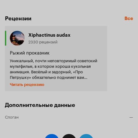
Рецензии
Все
Xiphactinus audax
2330 рецензий
Рыжий проказник
Уникальный, почти неповторимый советский
мультфильм, в котором хороша кукольная
анимация. Весёлый и задорный, «Про
Петрушку» обязательно поднимет вам
настроение. Должен заметить, что кукольная
Читать рецензию
анимация в советских мультфильмах
обычно
то персонажи
оказывалась неудачной:
нелепые (
), то локации
«Петя и волк»
Дополнительные данные
недостоверные (
«Приключения барона
). Авторы данного мультфильма
Мюнхаузена»
Слоган
—
учли все минусы кульной анимации и нашли
оригинальное решение, представив всё как
пьесу.
в
Как ни странно, получилось отлично:
любой другой ситуации я бы раскритиковал