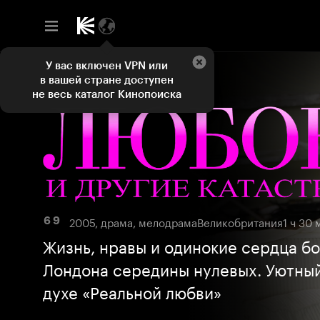
У вас включен VPN или
в вашей стране доступен
не весь каталог Кинопоиска
2005, драма, мелодрама
Великобритания
1 ч 30 
6 9
Жизнь, нравы и одинокие сердца б
Лондона середины нулевых. Уютны
духе «Реальной любви»