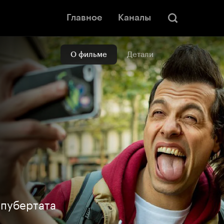
Главное
Каналы
О фильме
Детали
 пубертата