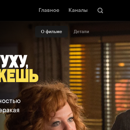
Главное
Каналы
О фильме
Детали
ностью
ерзкая