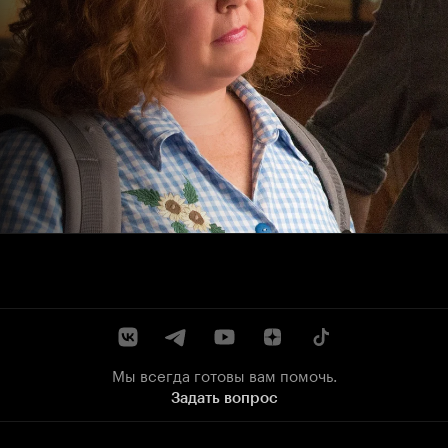
Мы всегда готовы вам помочь.
Задать вопрос