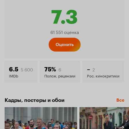
7.3
Рейтинг
61 551 оценка
Кинопо
Оценить
7.3
5 600
6
2
6.5
75%
–
IMDb
Полож. рецензии
Рос. кинокритики
Кадры, постеры и обои
Все