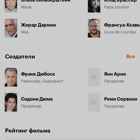
Marie
Papa Jocelyn
Жерар Дармон
Франсуа-Ксавь
Max
Cure de Lourdes
Создатели
Все
Франк Дюбоск
Янн Арно
Режиссёр, Сценарист
Продюсер
Сидони Дюма
Реми Сервони
Продюсер
Продюсер
Рейтинг фильма