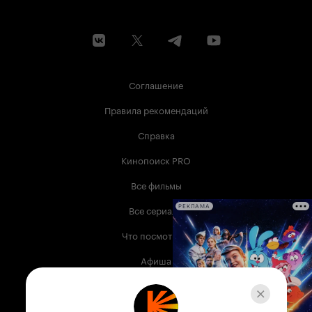
Соглашение
Правила рекомендаций
Справка
Кинопоиск PRO
Все фильмы
Все сериалы
РЕКЛАМА
Что посмотреть
Афиша
Музыка
Телепрограмма