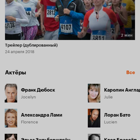
2 мин
Длительность 2 мин
Трейлер (дублированный)
24 апреля 2018
Актёры
Все
Франк Дюбоск
Каролин Англа
Jocelyn
Julie
Александра Лами
Лоран Бато
Florence
Lucien
Эльза Зильберштейн
Клод Брассёр