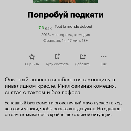
Попробуй подкати
Tout le monde debout
62K
Рейтинг
7.3
Кинопоиска
2018, мелодрама, комедия
7.3
Франция, 1 ч 47 мин, 18+
Оценить
Буду смотреть
Добавить
Еще
Опытный ловелас влюбляется в женщину в 
инвалидном кресле. Инклюзивная комедия, 
снятая с тактом и без пафоса
Успешный бизнесмен и эгоистичный мачо пускает в ход 
все свои уловки, чтобы соблазнять девушек. Но однажды 
он сам оказывается в крайне щекотливой ситуации.