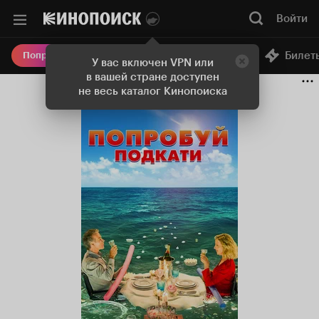
Войти
Онлайн-кинотеатр
Билет
Попробовать Плюс
У вас включен VPN или
в вашей стране доступен
не весь каталог Кинопоиска