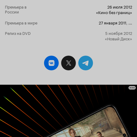
демонстра
нашей стране, не только у нас врачи
Премьера в
26 июля 2012
переквалифицируются в хороших музыкантов,
коммерциал
России
«Кино без границ»
кино-деятелей, телеведущих. Трудно было
понял он к
уловить разницу между сексуально-
Премьера в мире
27 января 2011
,
...
судя по все
агрессивными, почти порнографическими
сказать про
клипами западного мира и сексуальными,
Релиз на DVD
5 ноября 2012
верю? Я не 
естественно-природными движениями
«Новый Диск»
простоту. Н
кубинских девушек. Герои пытаются нам это
слезы. Не у
объяснить, споря друг с другом. И сам
серьез. Не 
пытаешься понять разницу. Посмотрите
своей истин
повнимательней эти моменты, и вы в итоге
Мне не прет
разберетесь, в чем там суть. А молодая
деликатно выр
девушка в костюме Санта-Клауса похожа на
понятнее и 
шлюху или на настоящую естественную
долларов в 
женщину? Живут они в каких-то «лачугах»,
ради сытост
дома с внешней стороны обшарпанные, куда
слова «успе
там попали наши «сталинки». Стены и
тех, кто отд
раковины в медучреждениях настолько
умелую и оч
потрескавшиеся, поржавевшие, что самая
на пафосной
раздолбанная наша поликлиника будет похожа
кубинской у
на дворец. А они радуются, живут себе под
бабушкины 
жарким солнцем, создают школы танцев во
друзей). Их
дворе своего дома на улице, работают в домах
очень близ
культуры. И создается впечатление, что им и не
«Самолет ле
надо ничего более. Культ матери в кубинских