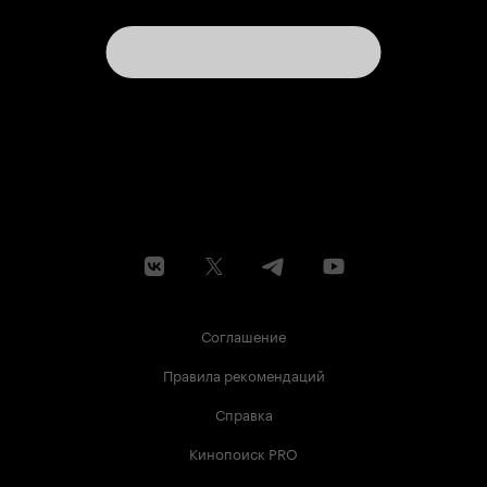
Конг, котор
забравшись
говорить, ч
Вавилонская. Сле
очень поэт
воспроизвес
колосок, на
называется?
созревает, 
зерен, он к
– от напол
полноты. Э
скромности,
противоположно
переполнен 
безупречнос
тысячи жизней. В
Соглашение
предельно 
состояние, 
Правила рекомендаций
страсть о ч
нелепа, нел
Справка
потому, в о
заземлена. 
Кинопоиск PRO
Она трепет.
унынию и сме