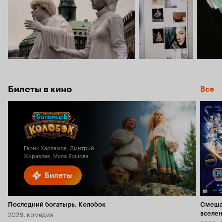
Билеты в кино
Все
Гарик Харламов, Дмитрий
Журавлев, Мила Ершова
Билеты
Последний богатырь. Колобок
Смеша
2026, комедия
вселе