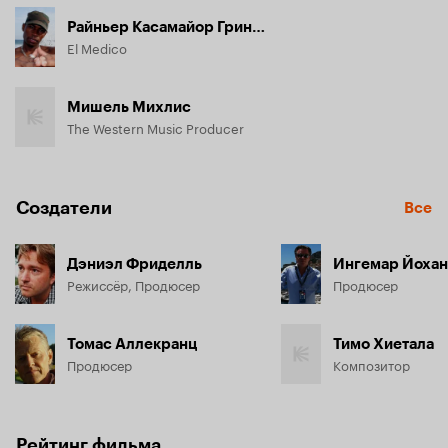
Райньер Касамайор Гриньян
El Medico
Мишель Михлис
The Western Music Producer
Создатели
Все
Дэниэл Фриделль
Ингемар Йоха
Режиссёр, Продюсер
Продюсер
Томас Аллекранц
Тимо Хиетала
Продюсер
Композитор
Рейтинг фильма