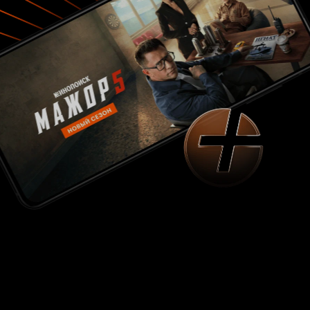
Полюбила я,
семьях очень силен. Красной нитью идут
зубОм, да в
отношения главного героя с матерью. Это и
заметочке»… О чем фильм? Мальчик 
любовь, и почитание, и непонимание, и слезы,
успех (нек
и боль от невозможности добиться того, чего
проамерика
жаждешь всей душой. Ну и, конечно же, они
облекающую 
там все помешаны на своем Фиделе Кастро и
надежду. И 
революции, которая дала им все! Кому она не
веру, ее ст
дала ничего, те сбежали за границу ещё во
тягу к успе
время неё. Фильм документальный, но сюжет
приобрел ед
очень динамичный, смотришь с интересом - а
поделюсь ту
что же дальше будет, переживаешь и
еще раз вернусь 
радуешься вместе с героями фильма.
или надежда? Уверенность – само
Иллюзия зак
пути. Увере
однолика и
(Любое чувс
спонтанност
не ждет. Пр
одержима со
Кольцо уве
конец. Змея
Уверенност
американцы,
идиотична, 