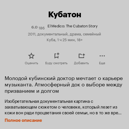
Кубатон
El Medico: The Cubaton Story
186
Рейтинг
6.0
Кинопоиска
2011, документальный, драма, семейный
6.0
Куба, 1 ч 25 мин, 18+
Оценить
Буду смотреть
Добавить
Еще
Молодой кубинский доктор мечтает о карьере 
музыканта. Атмосферный док о выборе между 
призванием и долгом
Изобретательная документальная картина с 
захватывающем сюжетом о человеке, который лезет из 
кожи вон ради процветания своей семьи, но в то же время 
остается верен своим корням и своей Родине. В фильме 
Полное описание
много отличной музыки для всех возрастов.