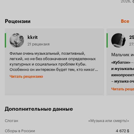
2026, 
Рецензии
Все
kkrit
2
21 рецензия
27
Фильм очень музыкальный, позитивный,
Мальчик и
легкий, но не без обозначения определенных
«Кубатон» 
культурных и социальных проблем Кубы.
Особенно он интересен будет тем, кто никогда
и музыкаль
не бывал в этой стране, не знает её обычаев и
кинопроект. Кубатон или кубинский регг
Читать рецензию
образа жизни кубинцев. Какие же они
– музыка оч
непосредственные, забавные, подвижные,
Латинизиро
Читать рец
веселые оптимисты. Могут выйти посреди ночи
регги, поро
на улицу - и дети, и женщины в бигуди, и
говорили мы
старики танцевать и подпевать. Никто не орет с
балконов, мол, замолчите, мы спать хотим. Я
талантливос
Дополнительные данные
узнала, что на Кубе нет вибраторов, и мне дали
поверил), а
«инструкцию» по применению бананов. В
отличном от
Слоган
«Музыка или смерть!»
фильме звучит много красивой, заводной
режиссер к
музыки. Что-то вроде смеси репа и регги.
Сборы в России
4 672 $
которой ко
Закономерность есть видимо не только в