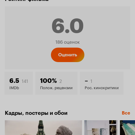
6.0
Рейтинг
186 оценок
Кинопо
Оценить
6.0
141
2
1
6.5
100%
–
IMDb
Полож. рецензии
Рос. кинокритики
Кадры, постеры и обои
Все