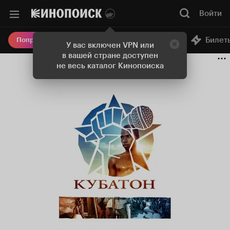
Войти
Онлайн-кинотеатр
Билет
Попробовать Плюс
У вас включен VPN или
в вашей стране доступен
не весь каталог Кинопоиска