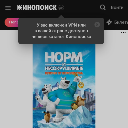
Войти
Онлайн-кинотеатр
Билет
Попробовать Плюс
У вас включен VPN или
в вашей стране доступен
не весь каталог Кинопоиска