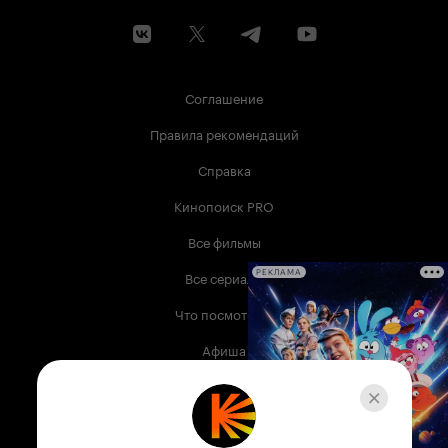
Соглашение
Правила рекомендаций
Справка
Кинопоиск PRO
Все фильмы
Все сериалы
РЕКЛАМА
Что посмотреть
Афиша
Музыка
Телепрограмма