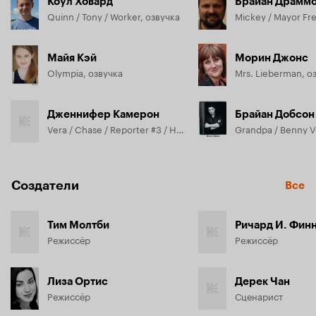
Коул Ховард
Брайан Драмм
Quinn / Tony / Worker, озвучка
Майя Кэй
Морин Джонс
Olympia, озвучка
Mrs. Lieberman, о
Дженнифер Камерон
Брайан Добсон
Vera / Chase / Reporter #3 / Human Announcer #2, озвучка
Создатели
Все
Тим Молтби
Ричард И. Фин
Режиссёр
Режиссёр
Лиза Ортис
Дерек Чан
Режиссёр
Сценарист