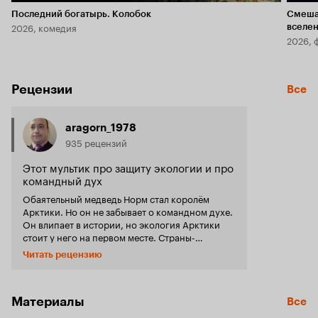
Последний богатырь. Колобок
Смеша
2026, комедия
вселе
2026, 
Рецензии
Все
aragorn_1978
935 рецензий
Этот мультик про защиту экологии и про
командный дух
Обаятельный медведь Норм стал королём
Арктики. Но он не забывает о командном духе.
Он влипает в истории, но экология Арктики
стоит у него на первом месте. Страны-
производители — Индия и США — сделали
Читать рецензию
неплохой детский мультик, где даже медведи
умеют пользоваться смартфонами. Норма все
называют: «Прикол ходячий». Потому что он
очень неуклюж. Норм (его озвучивает Артём
Материалы
Все
Бордовский) неуклюжий, но очень добрый