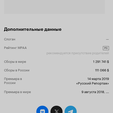
животному) нужно доброе имя, где экология
Брат Норма,
стоит впереди всех проблем.
Стэн, настоящий эгоист, но любовь к хоккею
смирит его эго. Хоккей — командная игра и
медведю Стэну (его озвучивает Михаил
Хрусталёв) очень хочется всемирной славы.
Дополнительные данные
Друзья Норма всегда ему помогают, и он не
остаётся без ответа. 8 из 10
Слоган
—
Рейтинг MPAA
PG
рекомендуется присутствие родителей
Сборы в мире
1 291 741 $
Сборы в России
111 066 $
Премьера в
14 марта 2019
России
«Русский Репортаж»
Премьера в мире
9 августа 2018
,
...