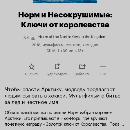
Норм и Несокрушимые:
Ключи от королевства
Norm of the North: Keys to the Kingdom
4K
Рейтинг
5.9
Кинопоиска
2018, мультфильм, фэнтези, комедия
5.9
США, 1 ч 30 мин, 18+
Оценить
Буду смотреть
Добавить
Еще
Чтобы спасти Арктику, медведь предлагает 
людям сыграть в хоккей. Мультфильм о битве 
за лед и честное имя
Обаятельный мишка по имени Норм избран королем 
Арктики. Его приглашают в Нью-Йорк, где вручают 
почетную награду – Золотой ключ от Королевства.  Пока 
герой купается в лучах славы, дерзкий грабитель под 