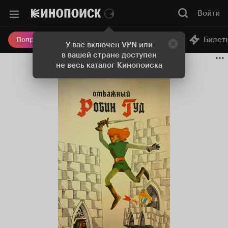
Войти
Онлайн-кинотеатр
Билет
Попробовать Плюс
У вас включен VPN или
в вашей стране доступен
не весь каталог Кинопоиска