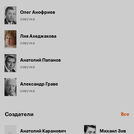
Олег Анофриев
озвучка
Лия Ахеджакова
озвучка
Анатолий Папанов
озвучка
Александр Граве
озвучка
Создатели
Все
Анатолий Каранович
Михаил Зив