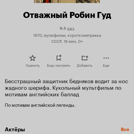
Отважный Робин Гуд
683
Рейтинг
6.5
Кинопоиска
1970, мультфильм, короткометражка
6.5
СССР, 18 мин, 0+
Оценить
Буду смотреть
Добавить
Еще
Бесстрашный защитник бедняков водит за нос 
жадного шерифа. Кукольный мультфильм по 
мотивам английских баллад
По мотивам английской легенды.
Актёры
Все