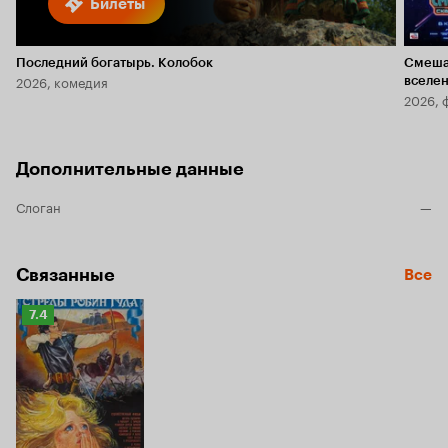
Билеты
Последний богатырь. Колобок
Смеша
2026, комедия
вселе
2026, 
Дополнительные данные
Слоган
—
Связанные
Все
Рейтинг
7.4
Кинопоиска
7.4