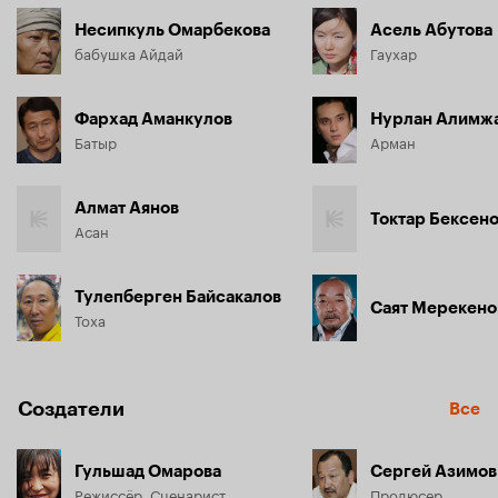
Несипкуль Омарбекова
Асель Абутова
бабушка Айдай
Гаухар
Фархад Аманкулов
Нурлан Алимж
Батыр
Арман
Алмат Аянов
Токтар Бексен
Асан
Тулепберген Байсакалов
Саят Мерекено
Тоха
Создатели
Все
Гульшад Омарова
Сергей Азимов
Режиссёр, Сценарист
Продюсер