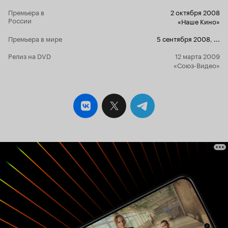
Бога! Фильм простой, сюжет незамысловатый,
идея потряс
Премьера в
2 октября 2008
России
Гуки. Режис
«Наше Кино»
голоса и н
Премьера в мире
5 сентября 2008
,
...
непрофесси
фильма, кон
Релиз на DVD
12 марта 2009
бы и в голо
«Союз-Видео»
необычную р
Гука, была б