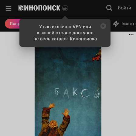
Войти
Онлайн-кинотеатр
Билет
Попробовать Плюс
У вас включен VPN или
в вашей стране доступен
не весь каталог Кинопоиска