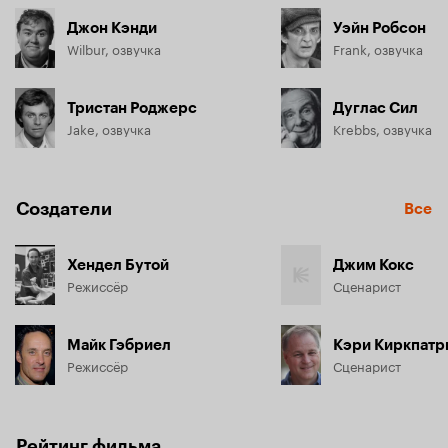
Джон Кэнди
Уэйн Робсон
Wilbur, озвучка
Frank, озвучка
Тристан Роджерс
Дуглас Сил
Jake, озвучка
Krebbs, озвучка
Создатели
Все
Хендел Бутой
Джим Кокс
Режиссёр
Сценарист
Майк Гэбриел
Кэри Киркпатр
Режиссёр
Сценарист
Рейтинг фильма