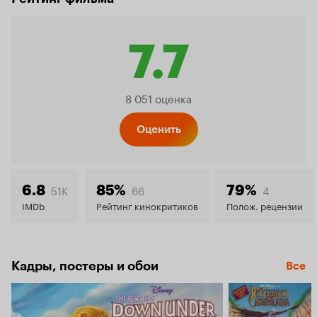
7.7
Рейтинг
8 051 оценка
Кинопо
Оценить
7.7
51K
66
4
6.8
85%
79%
IMDb
Рейтинг кинокритиков
Полож. рецензии
Кадры, постеры и обои
Все