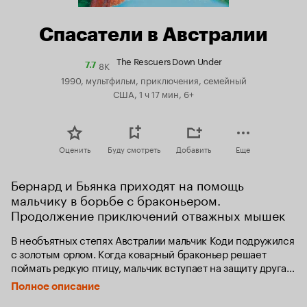
Спасатели в Австралии
The Rescuers Down Under
8K
Рейтинг
7.7
Кинопоиска
1990, мультфильм, приключения, семейный
7.7
США, 1 ч 17 мин, 6+
Оценить
Буду смотреть
Добавить
Еще
Бернард и Бьянка приходят на помощь 
мальчику в борьбе с браконьером. 
Продолжение приключений отважных мышек
В необъятных степях Австралии мальчик Коди подружился 
с золотым орлом. Когда коварный браконьер решает 
поймать редкую птицу, мальчик вступает на защиту друга, 
но попадает в ловушку. Коди успевает спасти мышонка, 
Полное описание
который был оставлен в ловушке в качестве приманки. 