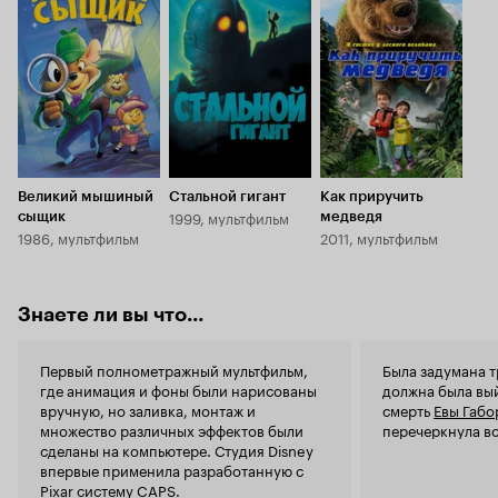
Кинопоиска
Кинопоиска
Кинопоиска
альбатроса
естесственно Джоанна. Саламандра вызывает
7.7
8.1
5.9
клетки и, ч
скорее улыбку, а не страх у детей и лично у
испуганные 
меня ассоциируется с попугаем Яго) Мультик
обратил внимания, но
получился в лучших диснеевских традициях, и
над неожид
даже спустя 18 лет достоен занять почетное
что интерес
место в колекции.
который как
если быть то
Интересный
все же не х
Великий мышиный
Стальной гигант
Как приручить
привлекает
1999, мультфильм
сыщик
медведя
пределами 
1986, мультфильм
2011, мультфильм
попытки Бе
Особенно з
ЕЩЕ ЧЕГО-Н
моей женой
Знаете ли вы что...
задуманного! Супер! Выв
влюбилась в
Первый полнометражный мультфильм,
Была задумана т
неожиданнос
где анимация и фоны были нарисованы
должна была вый
весьма приятной. 10 из 10 и н
вручную, но заливка, монтаж и
смерть
Евы Габо
в этом нет.
множество различных эффектов были
перечеркнула вс
сделаны на компьютере. Студия Disney
впервые применила разработанную с
Pixar систему CAPS.