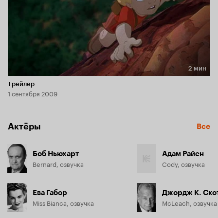
2 мин
Длительность 2 мин
Трейлер
1 сентября 2009
Актёры
Все
Боб Ньюхарт
Адам Райен
Bernard, озвучка
Cody, озвучка
Ева Габор
Джордж К. Ско
Miss Bianca, озвучка
McLeach, озвучка