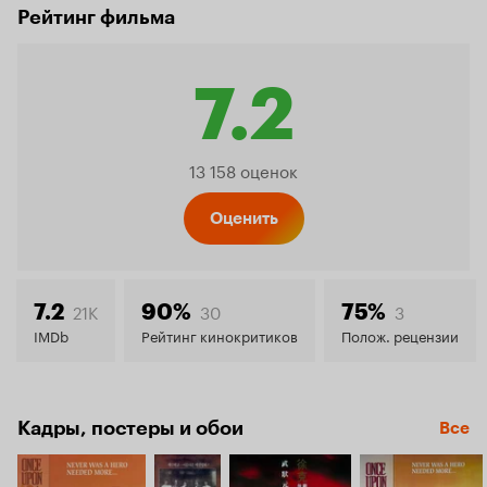
Рейтинг фильма
7.2
Рейтинг
13 158 оценок
Кинопо
Оценить
7.2
21K
30
3
7.2
90%
75%
IMDb
Рейтинг кинокритиков
Полож. рецензии
Кадры, постеры и обои
Все