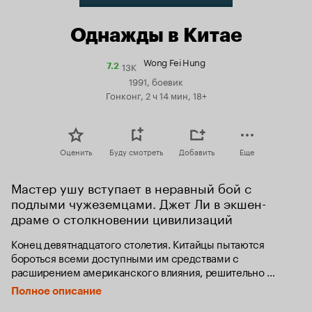
Однажды в Китае
Wong Fei Hung
13K
Рейтинг
7.2
Кинопоиска
1991, боевик
7.2
Гонконг, 2 ч 14 мин, 18+
Оценить
Буду смотреть
Добавить
Еще
Мастер ушу вступает в неравный бой с 
подлыми чужеземцами. Джет Ли в экшен-
драме о столкновении цивилизаций
Конец девятнадцатого столетия. Китайцы пытаются 
бороться всеми доступными им средствами с 
расширением американского влияния, решительно 
восстают против наглого грабежа и похищения людей.

Полное описание