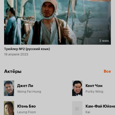
2 мин
Длительность 2 мин
Трейлер №2 (русский язык)
19 апреля 2023
Актёры
Все
Джет Ли
Кент Чэн
Wong Fei Hung
Porky Wing
Юэнь Бяо
Кам-Фай Юйэн
Leung Foon
Kai