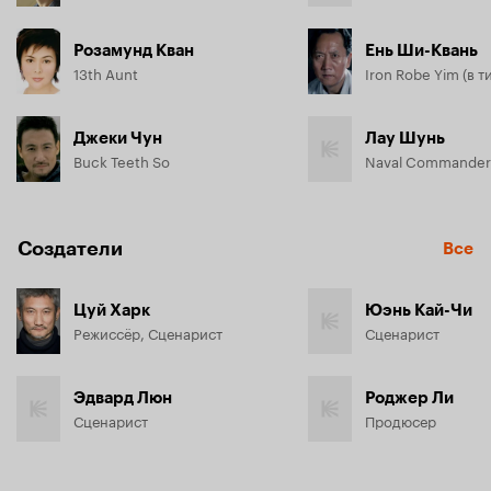
Розамунд Кван
Ень Ши-Квань
13th Aunt
Джеки Чун
Лау Шунь
Buck Teeth So
Naval Commander
Создатели
Все
Цуй Харк
Юэнь Кай-Чи
Режиссёр, Сценарист
Сценарист
Эдвард Люн
Роджер Ли
Сценарист
Продюсер