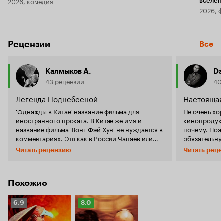
2026, комедия
вселе
2026, 
Рецензии
Все
Калмыков А.
Da
43 рецензии
40
Легенда Поднебесной
Настоящая
'Однажды в Китае' название фильма для
Не очень х
иностранного проката. В Китае же имя и
кинопродук
название фильма 'Вонг Фэй Хун' не нуждается в
почему. Поэ
комментариях. Это как в России Чапаев или
обязательну
Невский. Жители Поднебесной чтят своих
же с 'Однаж
Читать рецензию
Читать рец
героев так, как нам и не снилось. Имена людей
рекомендац
внесших свой вклад в историю Китая знают
все не реша
чуть-ли не с детского сада, а у нас сейчас
меня как-то
многие про подвиг Матросова не знают, да и
погрузился в фильм.
Похожие
знать не хотят. Как пример доброй народной
упомянуть, 
памяти фильм, посвящённый мастеру кун-фу и
менялось в 
Рейтинг
Рейтинг
6.9
8.0
борцу с западным влиянием Вонгу Фэй Хуну,
действия - 
Кинопоиска
Кинопоиска
роль которого исполнил знаток восточных
нешуточный