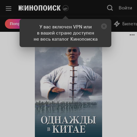
Войти
Онлайн-кинотеатр
Билет
Попробовать Плюс
У вас включен VPN или
в вашей стране доступен
не весь каталог Кинопоиска