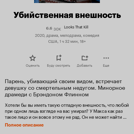
Убийственная внешность
Looks That Kill
30K
Рейтинг
6.6
Кинопоиска
2020, драма, мелодрама, комедия
6.6
США, 1 ч 32 мин, 18+
Оценить
Буду смотреть
Добавить
Еще
Парень, убивающий своим видом, встречает 
девушку со смертельным недугом. Минорное 
драмеди с Брэндоном Флинном
Хотели бы вы иметь такую отпадную внешность, что любой 
при одном лишь взгляде на вас умирал? У Макса как раз 
такое лицо и он вовсе этому не рад. Он не может найти 
друзей, а в личной жизни так и вообще полная катастрофа. 
Полное описание
А потом он встречает Алекс.