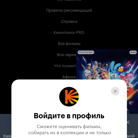
Правила рекомендаций
Справка
Кинопоиск PRO
Все фильмы
Все сериалы
РЕКЛАМА
Что посмотреть
Афиша
Музыка
Телепрограмма
Книги
Войдите в профиль
Служба поддержки
Сможете оценивать фильмы,

 собирать их в коллекции и не только
Кажется, вы используете блокировщик рекламы. Вместе с рекламой