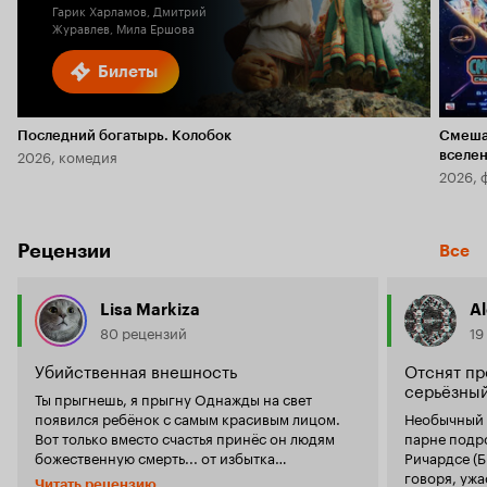
Гарик Харламов, Дмитрий
Журавлев, Мила Ершова
Билеты
Последний богатырь. Колобок
Смеша
2026, комедия
вселе
2026, 
Рецензии
Все
Lisa Markiza
Al
80 рецензий
19
Убийственная внешность
Отснят пр
серьёзный
Ты прыгнешь, я прыгну Однажды на свет
появился ребёнок с самым красивым лицом.
Необычный с
Вот только вместо счастья принёс он людям
парне подр
божественную смерть... от избытка
Ричардсе (Б
серотонина. Как только он покинул лоно
говоря, ужа
Читать рецензию