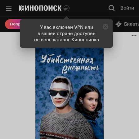
Войти
Онлайн-кинотеатр
Билет
Попробовать Плюс
У вас включен VPN или
в вашей стране доступен
не весь каталог Кинопоиска