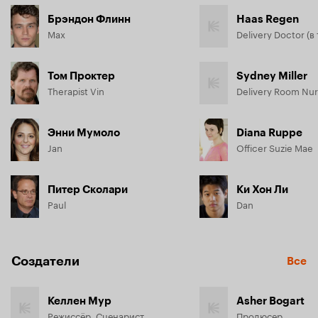
Брэндон Флинн
Haas Regen
Max
Том Проктер
Sydney Miller
Therapist Vin
Delivery Room Nu
Энни Мумоло
Diana Ruppe
Jan
Officer Suzie Mae
Питер Сколари
Ки Хон Ли
Paul
Dan
Создатели
Все
Келлен Мур
Asher Bogart
Режиссёр, Сценарист
Продюсер