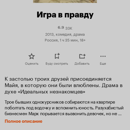
Игра в правду
33K
Рейтинг
6.9
Кинопоиска
2013, комедия, драма
6.9
Россия, 1 ч 35 мин, 18+
Оценить
Буду смотреть
Добавить
Еще
К застолью троих друзей присоединяется 
Майя, в которую они были влюблены. Драма в 
духе «Идеальных незнакомцев»
Трое бывших однокурсников собираются на квартире 
поболтать под водочку и вспомнить юность. Разухабистый 
бизнесмен Марк порывается вызвонить девочек, но не 
находит поддержки у друзей: автодилер Геннадий скорее 
Полное описание
по привычке хранит верность жене, а хозяин 