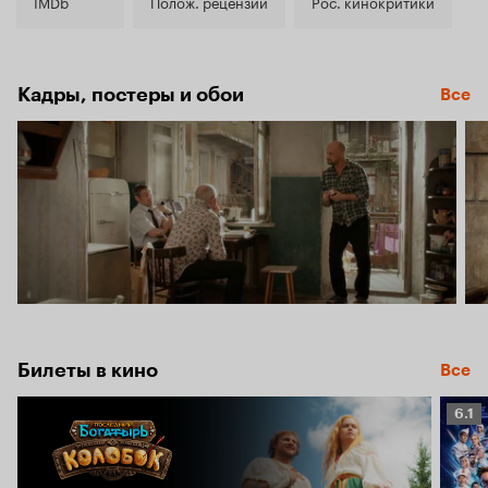
6.9
IMDb
Полож. рецензии
Рос. кинокритики
Кадры, постеры и обои
Все
Билеты в кино
Все
Рейт
6.1
Кино
6.1