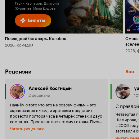
Гарик Харламов, Дмитрий
Журавлев, Мила Ершова
Билеты
Последний богатырь. Колобок
Смеша
2026, комедия
вселе
2026, 
Рецензии
Все
Алексей Костицын
ya
2 рецензии
10
Начнём с того что это не совсем фильм – это
С правдой
экранизация пьесы, и зрителям предстоит
Четвертая 
провести полтора часа в четырёх стенах и двух
Шамирова, 
комнатах. Просто не все к этому готовы. Пьеса
в 2006 год
хорошая. Не гениальная, но хорошая,
Читать рецензию
заставили о
добротная. А вот фильм получился откровенно
этот раз Ш
слабый. Я думаю что виноват провальный
Читать рец