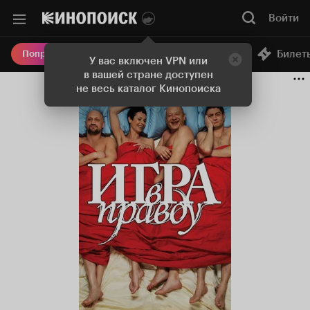
Войти
Онлайн-кинотеатр
Билет
Попробовать Плюс
У вас включен VPN или
в вашей стране доступен
не весь каталог Кинопоиска