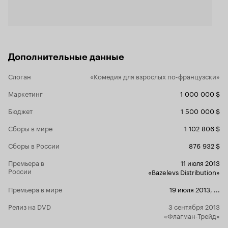
тандем, де
Шумные и я
оттеняются
мечтательны
игра на эмо
ответов. Это умная разговорная комедия со
Дополнительные данные
своим хара
в пошлость,
Слоган
«Комедия для взрослых по-французски»
легкую про
Здесь так у
Маркетинг
1 000 000 $
делают дру
«Игра в пра
Бюджет
1 500 000 $
кино, честн
Сборы в мире
1 102 806 $
Сборы в России
876 932 $
Премьера в
11 июля 2013
России
«Bazelevs Distribution»
Премьера в мире
19 июля 2013
,
...
Релиз на DVD
3 сентября 2013
«Флагман-Трейд»