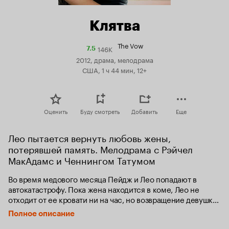
Клятва
The Vow
146K
Рейтинг
7.5
Кинопоиска
2012, драма, мелодрама
7.5
США, 1 ч 44 мин, 12+
Оценить
Буду смотреть
Добавить
Еще
Лео пытается вернуть любовь жены, 
потерявшей память. Мелодрама с Рэйчел 
МакАдамс и Ченнингом Татумом
Во время медового месяца Пейдж и Лео попадают в 
автокатастрофу. Пока жена находится в коме, Лео не 
отходит от ее кровати ни на час, но возвращение девушки 
к жизни омрачено потерей памяти - она не узнает 
Полное описание
любимого и не помнит об их романе. И тогда Лео решает 