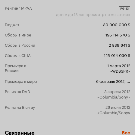
что именно вера в Христа помогла им
такой задач
пройти через это испытание.
Рейтинг MPAA
и истинного
PG-13
детям до 13 лет просмотр не желателен
результате 
со всеми со
Бюджет
30 000 000 $
наверно, мн
стоящее про
Сборы в мире
196 114 570 $
это будет м
товарища Та
Сборы в России
2 839 641 $
а кому-то п
мелодраму 
Сборы в США
125 014 030 $
любви
Премьера в
1 марта 2012
России
«WDSSPR»
Премьера в мире
6 февраля 2012
,
...
Релиз на DVD
3 апреля 2012
«Columbia/Sony»
Релиз на Blu-ray
26 июня 2012
«Columbia/Sony»
Связанные
Все