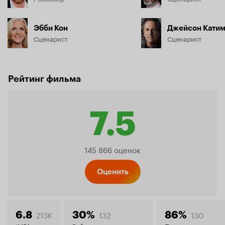
Эбби Кон
Джейсон Кати
Сценарист
Сценарист
Рейтинг фильма
7.5
Рейтинг
145 866 оценок
Кинопо
Оценить
213K
132
130
6.8
30%
86%