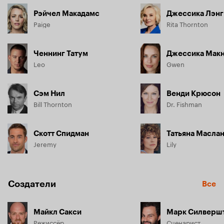
Рэйчел Макадамс
Джессика Лэнг
Paige
Rita Thornton
Ченнинг Татум
Джессика Мак
Leo
Gwen
Сэм Нил
Венди Крюсон
Bill Thornton
Dr. Fishman
Скотт Спидман
Татьяна Масла
Jeremy
Lily
Создатели
Все
Майкл Сакси
Марк Силверш
Режиссёр
Сценарист