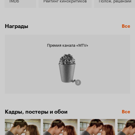
7.5
IMDb
Рейтинг кинокритиков
Полож. рецензии
Награды
Все
Премия канала «MTV»
2
Кадры, постеры и обои
Все