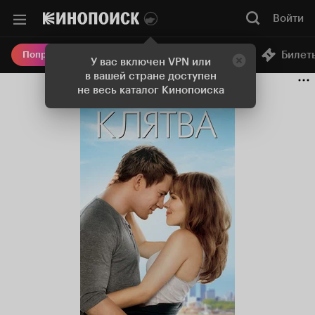
Войти
Онлайн-кинотеатр
Билет
Попробовать Плюс
У вас включен VPN или
в вашей стране доступен
не весь каталог Кинопоиска