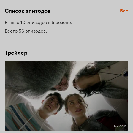
принцессой возвращается к жизни и придворный маг 
Болдрик, а вместе с ним и древние злодеи, мечтающие 
Список эпизодов
Все
захватить власть над миром.
Вышло 10 эпизодов в 5 сезоне
Всего 56 эпизодов
Трейлер
57 сек
Длительность 57 сек