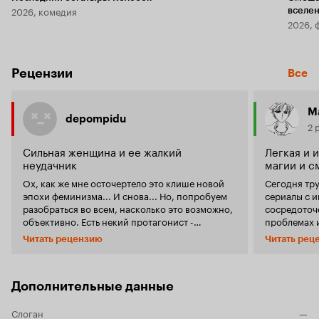
2026, комедия
вселе
2026, 
Рецензии
Все
М
depompidu
2 
Сильная женщина и ее жалкий
Легкая и 
неудачник
магии и с
Ох, как же мне осточертело это клише новой
Сегодня тр
эпохи феминизма... И снова... Но, попробуем
сериалы с 
разобраться во всем, насколько это возможно,
сосредоточ
объективно. Есть некий протагонист -
проблемах 
школьник, он неудачник, можно даже сказать
young adult
Читать рецензию
Читать рец
аутист, не в плане оскорбления, а социальной
треугольник
отрешенности от общества, школьник живет
хочется пр
по заветам Фрэнка из 'Меня зовут Эрл',
сражений, рыцарей! И чтобы смотрелось легко
который учил Эрла в тюрьме, как выживать,
и поддерживало
Дополнительные данные
будучи тенью. Он неуклюж, он слаб, не особо
сияющих дос
умен. Моральные качества также оставляют
поражена с
Слоган
—