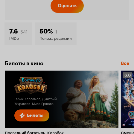
Кинопо
Оценить
7.0
541
1
7.6
50%
IMDb
Полож. рецензии
Билеты в кино
Все
Рейт
6.0
Кино
6.0
Гарик Харламов, Дмитрий
Журавлев, Мила Ершова
Билеты
Последний богатырь. Колобок
Смеша