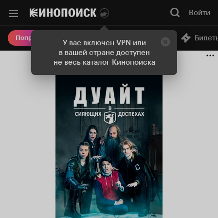
Войти
Онлайн-кинотеатр
Билет
Попробовать Плюс
У вас включен VPN или
в вашей стране доступен
не весь каталог Кинопоиска