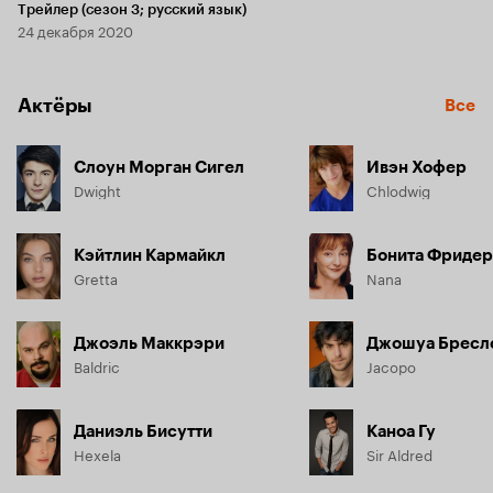
Трейлер (сезон 3; русский язык)
24 декабря 2020
Актёры
Все
Слоун Морган Сигел
Ивэн Хофер
Dwight
Chlodwig
Кэйтлин Кармайкл
Бонита Фриде
Gretta
Nana
Джоэль Маккрэри
Джошуа Бресл
Baldric
Jacopo
Даниэль Бисутти
Каноа Гу
Hexela
Sir Aldred