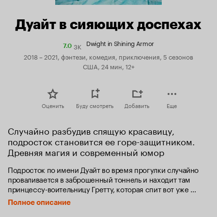
Дуайт в сияющих доспехах
Dwight in Shining Armor
3K
Рейтинг
7.0
Кинопоиска
2018 – 2021, фэнтези, комедия, приключения, 5 сезонов
7.0
США, 24 мин, 12+
Оценить
Буду смотреть
Добавить
Еще
Случайно разбудив спящую красавицу, 
подросток становится ее горе-защитником. 
Древняя магия и современный юмор
Подросток по имени Дуайт во время прогулки случайно 
проваливается в заброшенный тоннель и находит там 
принцессу-воительницу Гретту, которая спит вот уже 
тысячу лет. Появление молодого человека разрушает 
Полное описание
магические чары, и Гретта пробуждается. Вскоре вслед за 