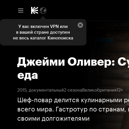
У вас включен VPN или
в вашей стране доступен
не весь каталог Кинопоиска
Джейми Оливер: С
еда
2015, документальный
2 сезона
Великобритания
12+
Шеф-повар делится кулинарными р
всего мира. Гастротур по странам,
своими долгожителями