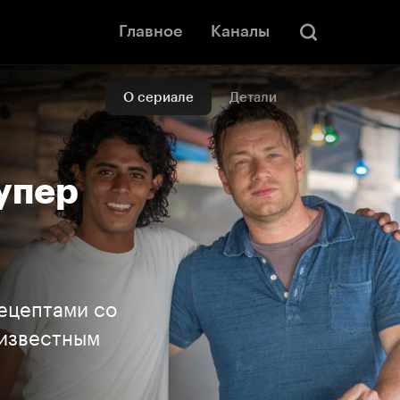
Главное
Каналы
О сериале
Детали
упер
ецептами со
 известным