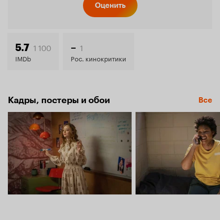
Кинопо
Оценить
6.4
1 100
1
5.7
–
IMDb
Рос. кинокритики
Кадры, постеры и обои
Все