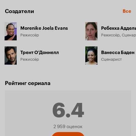
Создатели
Все
Morenike Joela Evans
Ребекка Аддел
Режиссёр
Режиссёр, Сценар
Трент О’Доннелл
Ванесса Баден
Режиссёр
Сценарист
Рейтинг сериала
6.4
Рейтинг
2 959 оценок