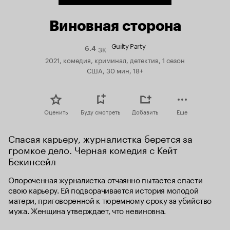
Виновная сторона
Guilty Party
3K
Рейтинг
6.4
Кинопоиска
2021, комедия, криминал, детектив, 1 сезон
6.4
США, 30 мин, 18+
Оценить
Буду смотреть
Добавить
Еще
Спасая карьеру, журналистка берется за 
громкое дело. Черная комедия с Кейт 
Бекинсейл
Опороченная журналистка отчаянно пытается спасти 
свою карьеру. Ей подворачивается история молодой 
матери, приговоренной к тюремному сроку за убийство 
мужа. Женщина утверждает, что невиновна.