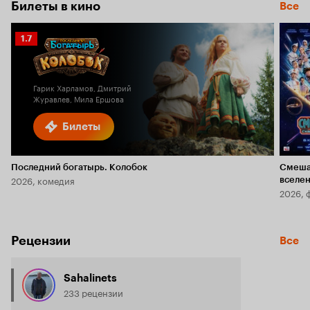
Билеты в кино
Все
Рейтинг
1.7
Кинопоиска
1.7
Гарик Харламов, Дмитрий
Журавлев, Мила Ершова
Билеты
Последний богатырь. Колобок
Смеша
2026, комедия
вселе
2026, 
Рецензии
Все
Sahalinets
233 рецензии