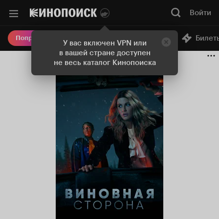
Войти
Онлайн-кинотеатр
Билет
Попробовать Плюс
У вас включен VPN или
в вашей стране доступен
не весь каталог Кинопоиска