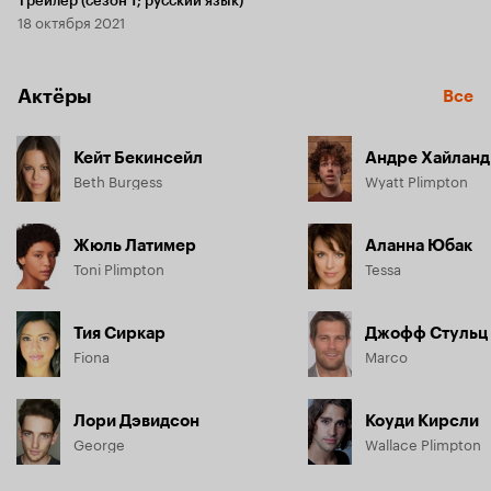
Трейлер (сезон 1; русский язык)
18 октября 2021
Актёры
Все
Кейт Бекинсейл
Андре Хайланд
Beth Burgess
Wyatt Plimpton
Жюль Латимер
Аланна Юбак
Toni Plimpton
Tessa
Тия Сиркар
Джофф Стульц
Fiona
Marco
Лори Дэвидсон
Коуди Кирсли
George
Wallace Plimpton