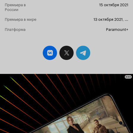
И уж тут-то Кейт точно не пришлось
Нет!!!
Премьера в
15 октября 2021
выдавливать из себя яростное возмущение! Но
России
для четырех эпизодов этого маловато будет.
5
Премьера в мире
13 октября 2021
,
...
из 10
Платформа
Paramount+