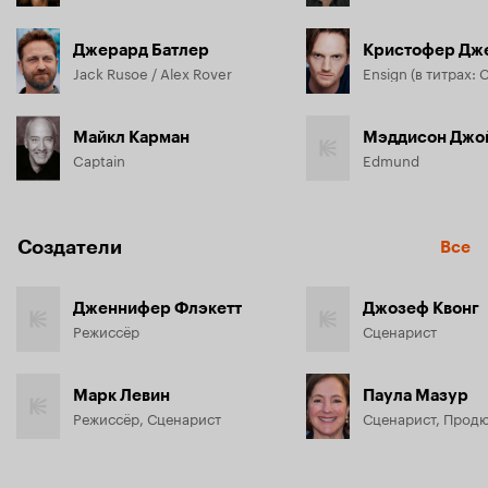
Джерард Батлер
Jack Rusoe / Alex Rover
Майкл Карман
Мэддисон Джо
Captain
Edmund
Создатели
Все
Дженнифер Флэкетт
Джозеф Квонг
Режиссёр
Сценарист
Марк Левин
Паула Мазур
Режиссёр, Сценарист
Сценарист, Прод