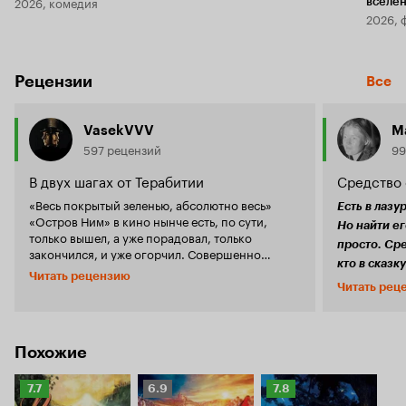
2026, комедия
вселе
2026, 
Рецензии
Все
VasekVVV
M
597 рецензий
99
В двух шагах от Терабитии
Средство 
«Весь покрытый зеленью, абсолютно весь»
Есть в лаз
«Остров Ним» в кино нынче есть, по сути,
Но найти ег
только вышел, а уже порадовал, только
просто. Сре
закончился, и уже огорчил. Совершенно
кто в сказк
предсказуемый парадокс. Задорное начало,
Читать рецензию
Людям сказ
веселое повествование, отчаянные
Читать рец
в моих план
приключения в духе дошколят, проносятся с
пропустить 
диким визгом перед взором требовательного и
простуду, я
не очень кино-потребителя, оборачиваешь по
'совешила подвиг '. 'Под
ходу, банальными кино... при нём, при нём
Похожие
напрасным.
тьфу, приемами. Вряд ли можно было ожидать
энергии и х
поворотов в духе «Моста в Терабитию», хотя
Рейтинг
Рейтинг
Рейтинг
7.7
6.9
7.8
сеанса обна
бы, потому что детей здесь всего один штук, а
Кинопоиска
Кинопоиска
Кинопоиска