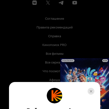
Соглашение
Правила рекомендаций
Справка
Кинопоиск PRO
Все фильмы
Все сериалы
РЕКЛАМА
Что посмотреть
Афиша
Музыка
Телепрограмма
Книги