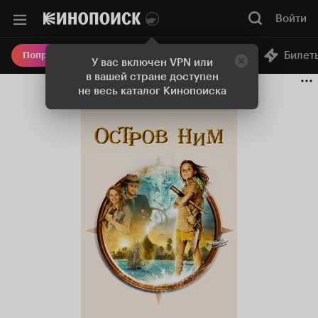
Войти
Онлайн-кинотеатр
Билет
Попробовать Плюс
У вас включен VPN или
в вашей стране доступен
не весь каталог Кинопоиска