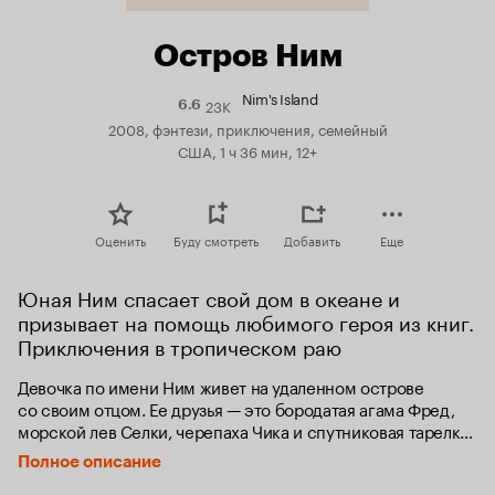
Остров Ним
Nim's Island
23K
Рейтинг
6.6
Кинопоиска
2008, фэнтези, приключения, семейный
6.6
США, 1 ч 36 мин, 12+
Оценить
Буду смотреть
Добавить
Еще
Юная Ним спасает свой дом в океане и 
призывает на помощь любимого героя из книг. 
Приключения в тропическом раю
Девочка по имени Ним живет на удаленном острове 
со своим отцом. Ее друзья — это бородатая агама Фред, 
морской лев Селки, черепаха Чика и спутниковая тарелка 
для выхода в Интернет. И когда отец неожиданно 
Полное описание
исчезает, она должна проявить всю свою храбрость, чтобы 