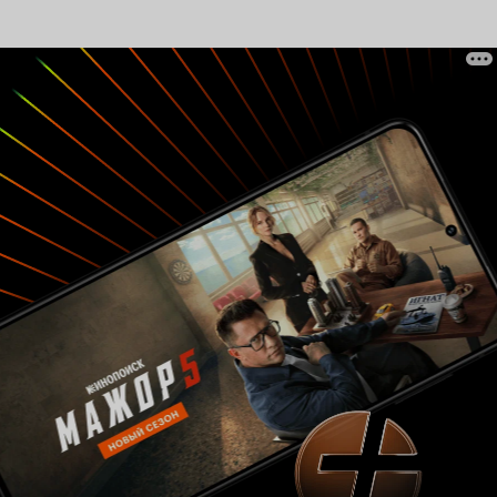
немного меньшего масштаба, и полное
отсутствие скрытого подтекста, а что оно здесь
надо, правильно нет, ибо Индиана Джонс тоже
плод чьего-то воображения, и ничего, на
котировках токийской биржи это не сильно
отражается. 8 из 10