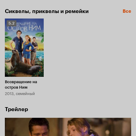
разыскать его с помощью своих старых и новых друзей.
Сиквелы, приквелы и ремейки
Все
Рейтинг
5.2
Кинопоиска
5.2
Возвращение на
остров Ним
2013, семейный
Трейлер