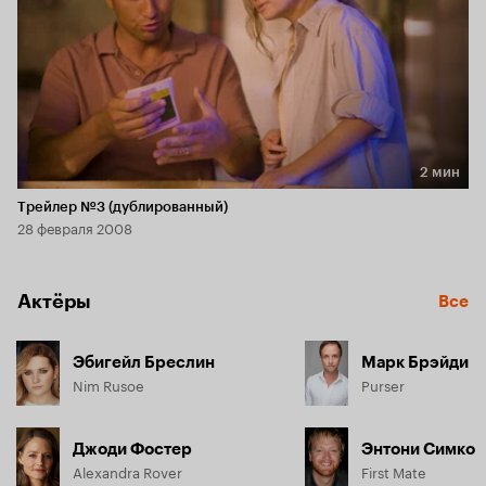
2 мин
Длительность 2 мин
Трейлер №3 (дублированный)
28 февраля 2008
Актёры
Все
Эбигейл Бреслин
Марк Брэйди
Nim Rusoe
Purser
Джоди Фостер
Энтони Симко
Alexandra Rover
First Mate