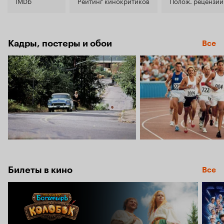
7.6
IMDb
Рейтинг кинокритиков
Полож. рецензии
Кадры, постеры и обои
Все
Билеты в кино
Все