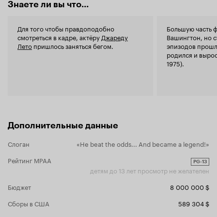
Знаете ли вы что...
Безусловно,
мы посмотр
участием. Н
Для того чтобы правдоподобно
Большую часть ф
фильма. Я искала вдохновения, а получила
смотреться в кадре, актёру
Джареду
Вашингтон, но 
скучное вр
Лето
пришлось заняться бегом.
эпизодов прошл
родился и вырос
1975).
Дополнительные данные
Слоган
«He beat the odds... And became a legend!»
Рейтинг MPAA
PG-13
детям до 13 лет просмотр не желателен
Бюджет
8 000 000 $
Сборы в США
589 304 $