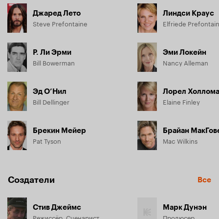
Джаред Лето
Линдси Краус
Steve Prefontaine
Elfriede Prefontai
Р. Ли Эрми
Эми Локейн
Bill Bowerman
Nancy Alleman
Эд О’Нил
Лорел Холлом
Bill Dellinger
Elaine Finley
Брекин Мейер
Брайан МакГов
Pat Tyson
Mac Wilkins
Создатели
Все
Стив Джеймс
Марк Дунэн
Режиссёр, Сценарист
Продюсер