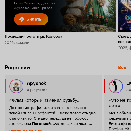
Гарик Харламов, Дмитрий
Журавлев, Мила Ершова
Билеты
Последний богатырь. Колобок
Смеша
2026, комедия
вселе
2026, 
Рецензии
Все
Apyonok
L
4 рецензии
34
Фильм который изменил судьбу...
«Это не то
есть»
До просмотра фильма и знать не знал, кто
такой Стивен Префонтейн. Даже потом стыдно
Меня обману
стало как то. Стыдно перед, да не побоюсь
рецензии пред
этого слова
Фильм, захватывает
Биографичес
Легендой.
Префонтейн
буквально с первых секунд, это действительно