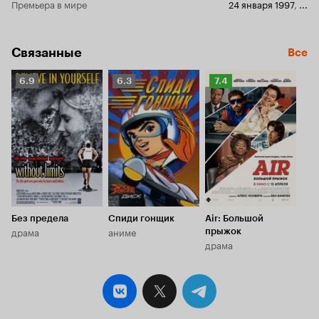
Премьера в мире
24 января 1997
,
...
Связанные
Все
Рейтинг
Рейтинг
Рейтинг
6.9
6.3
7.4
Кинопоиска
Кинопоиска
Кинопоиска
6.9
6.3
7.4
Без предела
Спиди гонщик
Air: Большой
драма
аниме
прыжок
драма