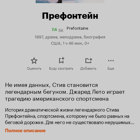
Префонтейн
Prefontaine
5K
Рейтинг
7.6
Кинопоиска
1997, драма, мелодрама, биография
7.6
США, 1 ч 46 мин, 0+
Оценить
Буду смотреть
Добавить
Еще
Не имея данных, Стив становится 
легендарным бегуном. Джаред Лето играет 
трагедию американского спортсмена
История драматической жизни легендарного Стива 
Префонтейна, спортсмена, которому не было равных на 
беговой дорожке. Для него не существовало нерушимых 
границ и недостижимых рекордов. Но солнце 
Полное описание
олимпийского золота жестоко к тем, кто подлетает к нему 