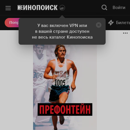
Войти
Онлайн-кинотеатр
Билет
Попробовать Плюс
У вас включен VPN или
в вашей стране доступен
не весь каталог Кинопоиска