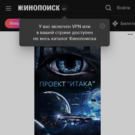
Войти
Онлайн-кинотеатр
Билет
Попробовать Плюс
У вас включен VPN или
в вашей стране доступен
не весь каталог Кинопоиска