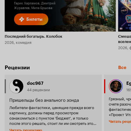
Гарик Харламов, Дмитрий
Журавлев, Мила Ершова
Билеты
Последний богатырь. Колобок
Смеша
2026, комедия
вселе
2026, 
Рецензии
Все
doc967
E
44 рецензии
16
Грязный, чр
Пришельцы без анального зонда
счете разо
Любители фантастики, ценящие прежде всего
фантастиче
картинку, должны перед просмотром
«Проект ‘Ит
ознакомиться с пунктом 'бюджет', и только
идею, после
Читать рец
после этого решать, стоит ли им смотреть этот
Пытаясь пок
фильм. В кино, снятом за пять канадских
крутой и ум
Читать рецензию