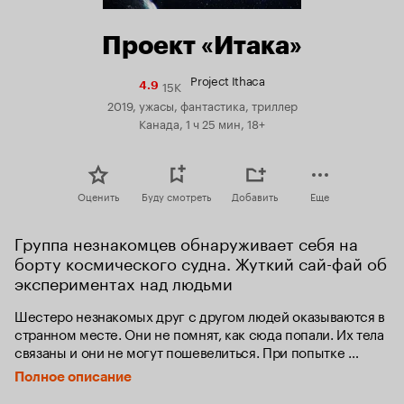
Проект «Итака»
Project Ithaca
15K
Рейтинг
4.9
Кинопоиска
2019, ужасы, фантастика, триллер
4.9
Канада, 1 ч 25 мин, 18+
Оценить
Буду смотреть
Добавить
Еще
Группа незнакомцев обнаруживает себя на 
борту космического судна. Жуткий сай-фай об 
экспериментах над людьми
Шестеро незнакомых друг с другом людей оказываются в 
странном месте. Они не помнят, как сюда попали. Их тела 
связаны и они не могут пошевелиться. При попытке 
освободиться натяжение нитей только усиливается. 
Полное описание
Становится понятно, что они находятся на объекте 