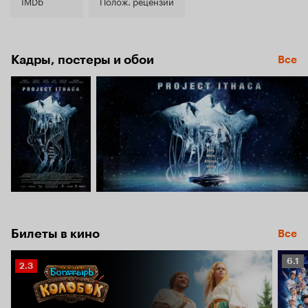
4.9
IMDb
Полож. рецензии
Кадры, постеры и обои
Все
Билеты в кино
Все
Рейт
6.1
Рейтинг
2.3
Кино
Кинопоиска
6.1
2.3