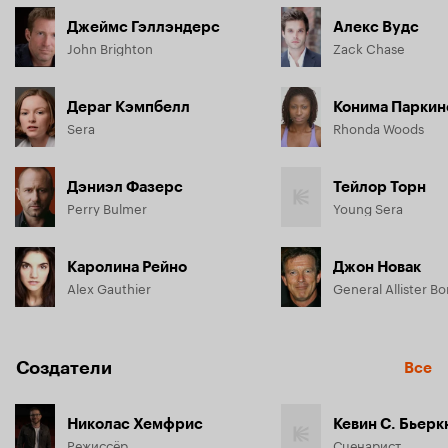
Джеймс Гэллэндерс
Алекс Вудс
John Brighton
Zack Chase
Дераг Кэмпбелл
Конима Парки
Sera
Rhonda Woods
Дэниэл Фазерс
Тейлор Торн
Perry Bulmer
Young Sera
Каролина Рейно
Джон Новак
Alex Gauthier
General Allister Bo
Создатели
Все
Николас Хемфрис
Кевин С. Бьерк
Режиссёр
Сценарист