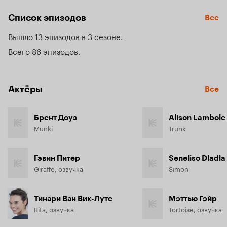
аллергией на мед, жираф панически боится высоты, а 
Список эпизодов
Все
жаба то и дело теряет голос.
Вышло 13 эпизодов в 3 сезоне
Всего 86 эпизодов
Актёры
Все
Брент Доуз
Alison Lambole
Munki
Trunk
Гэвин Питер
Seneliso Dladla
Giraffe, озвучка
Simon
Тинари Ван Вик-Лутс
Мэттью Гэйр
Rita, озвучка
Tortoise, озвучка