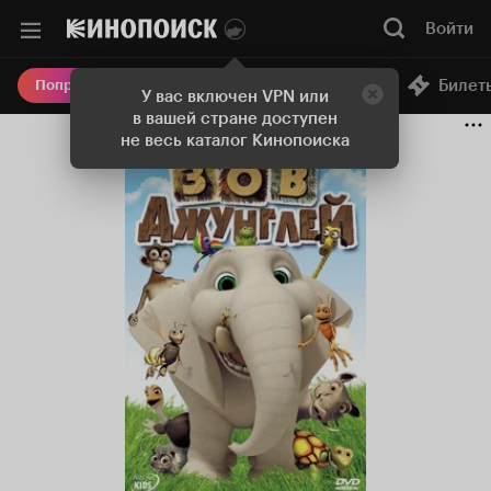
Войти
Онлайн-кинотеатр
Билет
Попробовать Плюс
У вас включен VPN или
в вашей стране доступен
не весь каталог Кинопоиска