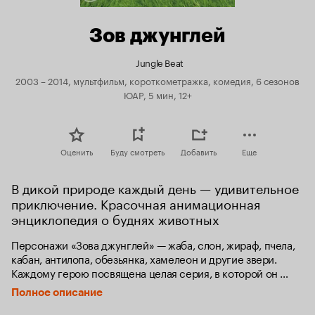
Зов джунглей
Jungle Beat
2003 – 2014, мультфильм, короткометражка, комедия, 6 сезонов
ЮАР, 5 мин, 12+
Оценить
Буду смотреть
Добавить
Еще
В дикой природе каждый день — удивительное 
приключение. Красочная анимационная 
энциклопедия о буднях животных
Персонажи «Зова джунглей» — жаба, слон, жираф, пчела, 
кабан, антилопа, обезьянка, хамелеон и другие звери. 
Каждому герою посвящена целая серия, в которой он 
попадает в массу забавных и порой нелепых ситуаций. 
Полное описание
Разумеется, каждый персонаж обладает ярким 
характером и своими особенностями: пчела страдает 