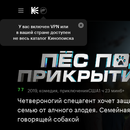
У вас включен VPN или
в вашей стране доступен
не весь каталог Кинопоиска
2019, комедия, приключения
США
1 ч 23 мин
6+
7 7
Четвероногий спецагент хочет защ
семью от алчного злодея. Семейная
говорящей собакой