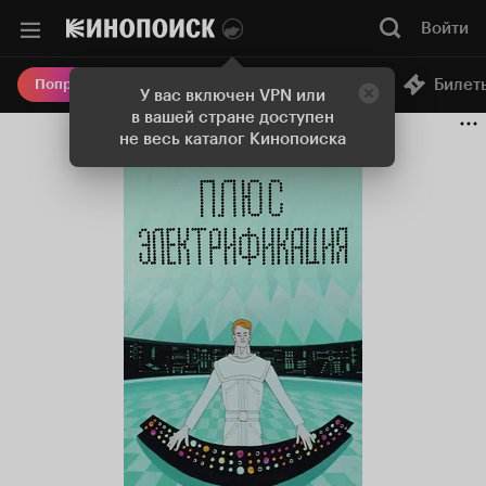
Войти
Онлайн-кинотеатр
Билет
Попробовать Плюс
У вас включен VPN или
в вашей стране доступен
не весь каталог Кинопоиска