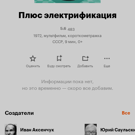
Плюс электрификация
483
Рейтинг
5.6
Кинопоиска
1972, мультфильм, короткометражка
5.6
СССР, 9 мин, 0+
Оценить
Буду смотреть
Добавить
Еще
Информации пока нет,
но это временно — скоро все добавим.
Создатели
Все
Иван Аксенчук
Юрий Саульск