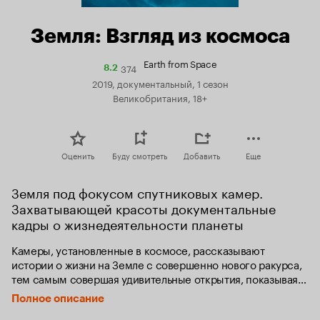
Земля: Взгляд из космоса
Earth from Space
374
Рейтинг
8.2
Кинопоиска
2019, документальный, 1 сезон
8.2
Великобритания, 18+
Оценить
Буду смотреть
Добавить
Еще
Земля под фокусом спутниковых камер. 
Захватывающей красоты документальные 
кадры о жизнедеятельности планеты
Камеры, установленные в космосе, рассказывают 
истории о жизни на Земле с совершенно нового ракурса, 
тем самым совершая удивительные открытия, показывая 
её невероятные цвета и узоры, а также то, как быстро они 
Полное описание
меняются.