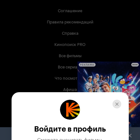
Соглашение
Правила рекомендаций
Справка
Кинопоиск PRO
Все фильмы
Все сериалы
РЕКЛАМА
Что посмотреть
Афиша
Музыка
Телепрограмма
Книги
Войдите в профиль
Служба поддержки
Сможете оценивать фильмы,
