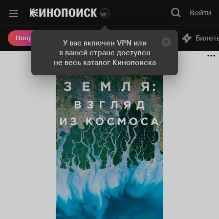
Войти
Онлайн-кинотеатр
Билет
Попробовать Плюс
У вас включен VPN или
в вашей стране доступен
не весь каталог Кинопоиска