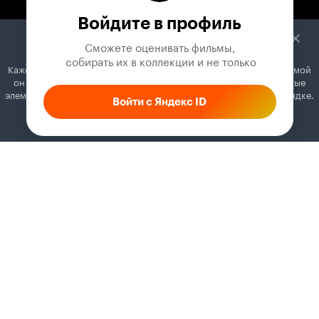
Войдите в профиль
Сможете оценивать фильмы,

 собирать их в коллекции и не только
Кажется, вы используете блокировщик рекламы. Вместе с рекламой
он может отключать постеры, папки с фильмами и другие важные
элементы. Добавьте Кинопоиск в исключения, и всё будет в порядке.
Войти с Яндекс ID
Как это сделать