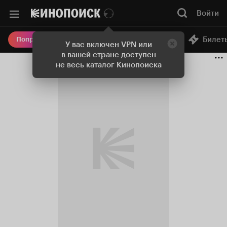
Войти
Онлайн-кинотеатр
Билет
Попробовать Плюс
У вас включен VPN или
в вашей стране доступен
не весь каталог Кинопоиска