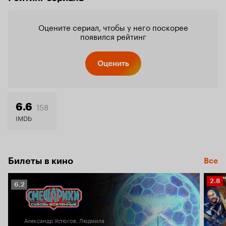
Оцените сериал, чтобы у него поскорее
появился рейтинг
Оценить
158
6.6
IMDb
Билеты в кино
Все
Рейт
2.8
Рейтинг
6.2
Кино
Кинопоиска
2.8
6.2
Александр Устюгов, Людмила